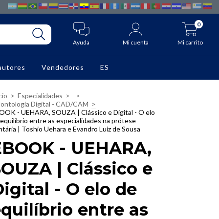
0
Ayuda
Mi cuenta
Mi carrito
autores
Vendedores
ES
cio
>
Especialidades
>
>
ontologia Digital - CAD/CAM
>
OOK - UEHARA, SOUZA | Clássico e Digital - O elo
equilíbrio entre as especialidades na prótese
ntária | Toshio Uehara e Evandro Luiz de Sousa
EBOOK - UEHARA,
OUZA | Clássico e
igital - O elo de
quilíbrio entre as