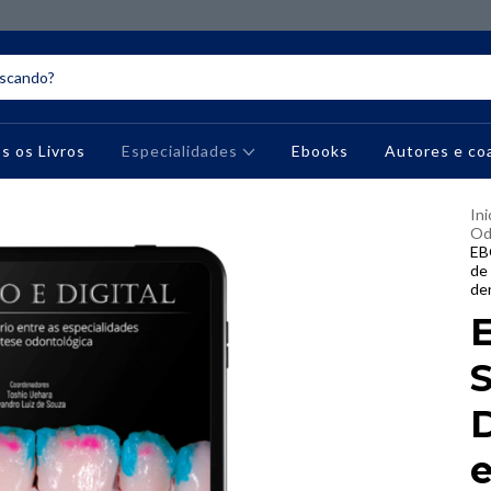
s os Livros
Especialidades
Ebooks
Autores e co
Ini
Od
EB
de 
de
S
D
e