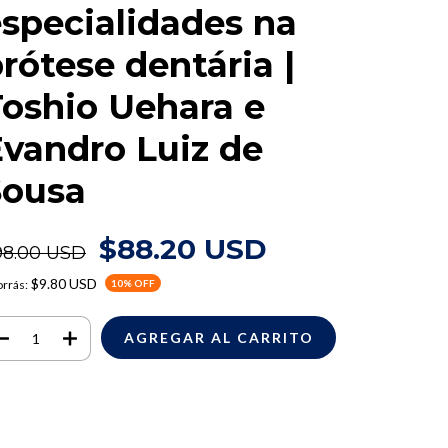
specialidades na
rótese dentária |
oshio Uehara e
vandro Luiz de
Sousa
$88.20 USD
98.00 USD
$9.80 USD
rrás:
10
% OFF