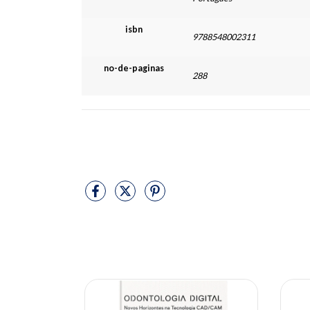
isbn
9788548002311
no-de-paginas
288