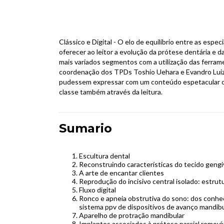
Clássico e Digital - O elo de equilíbrio entre as esp
oferecer ao leitor a evolução da prótese dentária e 
mais variados segmentos com a utilização das ferrame
coordenação dos TPDs Toshio Uehara e Evandro Luiz
pudessem expressar com um conteúdo espetacular o
classe também através da leitura.
Sumario
Escultura dental
Reconstruindo características do tecido gengi
A arte de encantar clientes
Reprodução do incisivo central isolado: estrut
Fluxo digital
Ronco e apneia obstrutiva do sono: dos conh
sistema ppv de dispositivos de avanço mandibu
Aparelho de protração mandibular
Implantes associados à prótese parcial removí