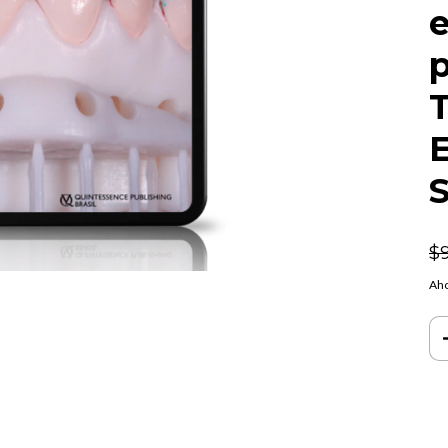
e
p
T
E
$
Aho