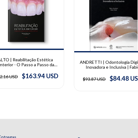
10% OFF
LTO | Reabilitação Estética
ANDRETTI | Odontologia Digit
nterior - O Passo a Passo da
Inovadora e Inclusiva | Fabi
tina Clínica | Raphael Monte
Andretti
Alto
$163.94 USD
2.16 USD
$84.48 U
$93.87 USD
Entregas