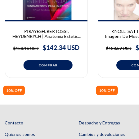
PIRAYESH, BERTOSSI,
KNOLL, SATTL
HEYDENRYCH | Anatomia Estética
Imagens De Mesot
Facial - Fundamentos Para Injeções |
Britta Knoll e 
Ali Pirayesh, Dario Bertossi, Izolda
$142.34 USD
$
$158.16 USD
$188.59 USD
Heydenrych
10% OFF
10% OFF
Contacto
Despacho y Entregas
Quienes somos
Cambios y devoluciones