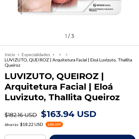
1
/
3
Inicio
>
Especialidades
>
>
>
LUVIZUTO, QUEIROZ | Arquitetura Facial | Eloá Luvizuto, Thallita
Queiroz
LUVIZUTO, QUEIROZ |
Arquitetura Facial | Eloá
Luvizuto, Thallita Queiroz
$163.94 USD
$182.16 USD
$18.22 USD
Ahorrás:
10
% OFF