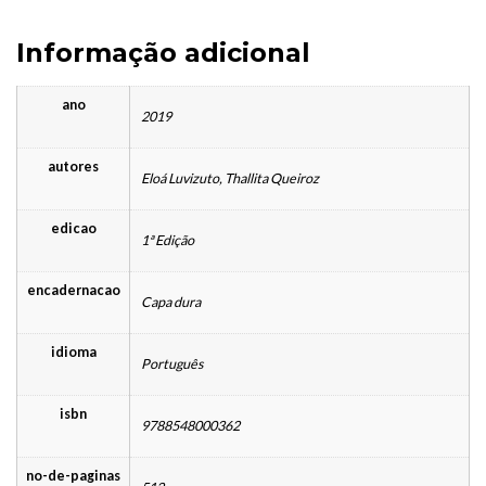
Informação adicional
ano
2019
autores
Eloá Luvizuto, Thallita Queiroz
edicao
1ª Edição
encadernacao
Capa dura
idioma
Português
isbn
9788548000362
no-de-paginas