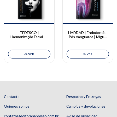
TEDESCO |
HADDAD | Endodontia -
Harmonização Facial - A
Pós Vanguarda | Miguel
nova face da odontologia
S. Haddad Filho
Vol. 2 | Andrea Tedesco
VER
VER
Contacto
Despacho y Entregas
Quienes somos
Cambios y devoluciones
contato@editoranapoleao.com.br
Aviso de privacidad