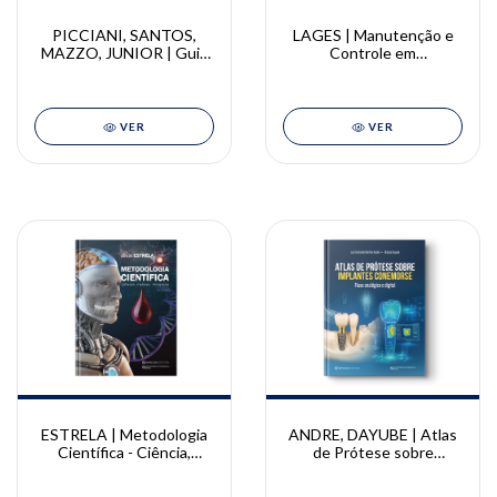
PICCIANI, SANTOS,
LAGES | Manutenção e
MAZZO, JUNIOR | Guia
Controle em
Prático para Resolução
Implantodontia |
de Emergências Médicas
Frederico Santos Lages
na Odontologia | Bruna
Picciani, Paulo Santos,
VER
VER
Alessandra Mazzo e
Geraldo Júnior
ESTRELA | Metodologia
ANDRE, DAYUBE | Atlas
Científica - Ciência,
de Prótese sobre
ensino, pesquisa 4ED |
Implantes Conemorse -
Carlos Estrela
Fluxo analógico e digital |