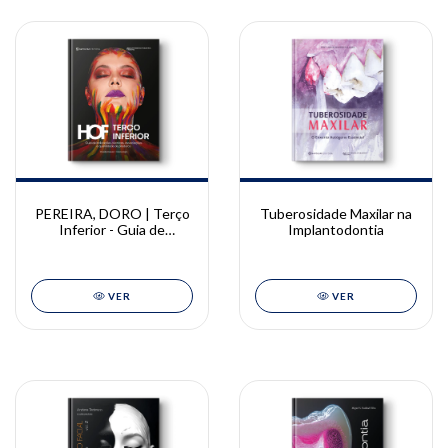
PEREIRA, DORO | Terço
Tuberosidade Maxilar na
Inferior - Guia de
Implantodontia
indicações, técnicas,
associações e
quantidade de produtos |
Priscilla Pereira e Karina
VER
VER
Doro - (cópia)