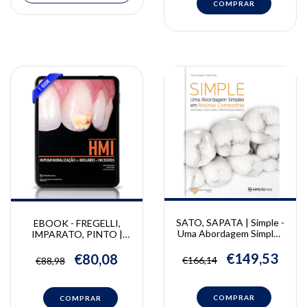
SATO, SAPATA | Simple -
EBOOK - FREGELLI,
Uma Abordagem Simples
IMPARATO, PINTO |
Em Resinas Compostas |
Hipomineralização de
Adriano Sapata, Claudio
Molares e Incisivos |
€149,53
€80,08
€166,14
€88,98
Sato
Fregelli C., José Carlos
Pettorossi Imparato,
Lourdes Santos Pinto