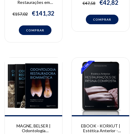
evidências | Markus B.
€42,82
Restaurações em
€47,58
Blatz
Resinas Compostas |
Ronaldo Hirata
€141,32
€157,02
MAGNE, BELSER |
EBOOK - KORKUT |
Odontologia
Estética Anterior -