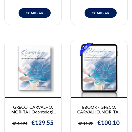
GRECO, CARVALHO,
EBOOK - GRECO,
MORITA | Odontologia
CARVALHO, MORITA |
de Alta Performance -
Odontologia de Alta
Laminados cerâmicos
Performance - Laminados
€129,55
€100,10
€143,94
€111,22
ultra-conservadores |
cerâmicos ultra-
Alexandre Camisassa
conservadores |