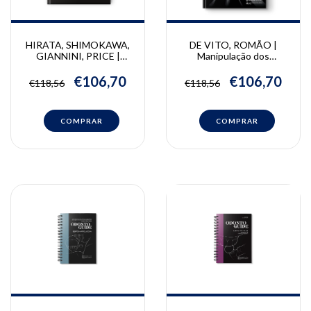
HIRATA, SHIMOKAWA,
DE VITO, ROMÃO |
GIANNINI, PRICE |
Manipulação dos
Fotopolimerização |
Biomateriais
Ronaldo Hirata, Carlos
Odontológicos Diretos |
€106,70
€106,70
€118,56
€118,56
Shimokawa, Marcelo
André De Vito, Waldyr
Giannini, Richard Price
Romão Júnior