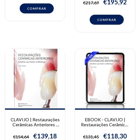
€195,92
€217,69
CLAVIJO | Restaurações
EBOOK - CLAVIJO |
Cerâmicas Anteriores |
Restaurações Cerâmicas
Victor Clavijo
Anteriores | Victor
Clavijo
€139,18
€118,30
€154,64
€131,45