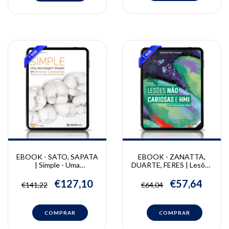
EBOOK - SATO, SAPATA
EBOOK - ZANATTA,
| Simple - Uma
DUARTE, FERES | Lesões
Abordagem Simples Em
Não Cariosas e HMI |
Resinas Compostas |
Danilo Antonio Duarte,
€127,10
€57,64
€141,22
€64,04
Adriano Sapata, Claudio
Murilo Feres, Rayssa
Sato
Zanatta