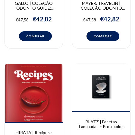
GALLO | COLEÇÃO
MAYER, TREVELIN |
ODONTO GUIDE:
COLEÇÃO ODONTO
Estomatologia | Camila
GUIDE: Dentística | Eric
Gallo, Andréa Witzel,
Mayer, Lívia Tosi Trevelin
€42,82
€42,82
€47,58
€47,58
Celso Lemos Júnior, Fábio
Alves, Norberto Sugaya
BLATZ | Facetas
Laminadas – Protocolos
clínicos baseados em
HIRATA | Recipes -