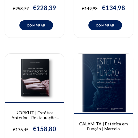
Restauradora
Restaurações de Resina
Biomimética - Vol. 1 e 2 |
Composta | Bora Korkut
€228,39
€134,98
€253,77
€149,98
Pascal Magne e Urs
Belser
KORKUT | Estética
Anterior - Restaurações
de Resina Composta |
CALAMITA | Estética em
Bora Korkut
€158,80
Função | Marcelo
€176,45
Calamita