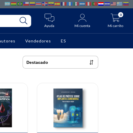
0
Ayuda
Mi cuenta
Mi carrito
autores
Vendedores
ES