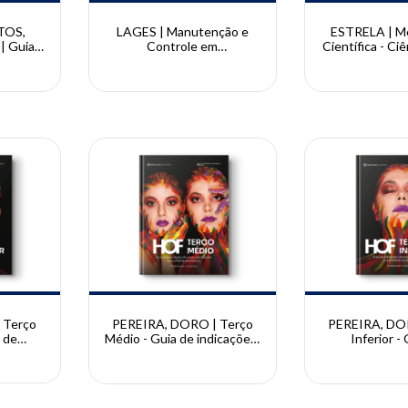
TOS,
LAGES | Manutenção e
ESTRELA | M
| Guia
Controle em
Científica - Ciê
ução de
Implantodontia | Frederico
pesquisa 4ED
cas na
Santos Lages
Estre
runa
antos,
zo e
or
 Terço
PEREIRA, DORO | Terço
PEREIRA, DO
a de
Médio - Guia de indicações,
Inferior -
icas,
técnicas, associações e
indicações, 
ntidade
quantidade de produtos |
associações e
scilla
Priscilla Pereira e Karina
de produtos |
 Doro
Doro - (cópia)
Pereira e Kar