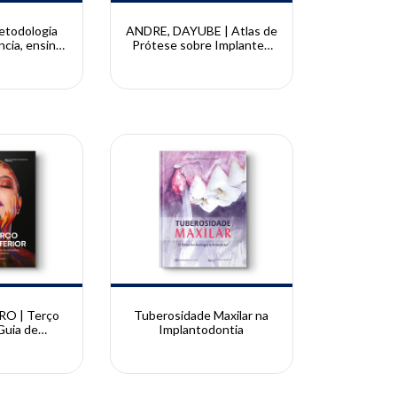
etodologia
ANDRE, DAYUBE | Atlas de
ncia, ensino,
Prótese sobre Implantes
 | Carlos
Conemorse - Fluxo
la
analógico e digital | Luiz
Fernando Martins André,
Ulisses Dayube
RO | Terço
Tuberosidade Maxilar na
 Guia de
Implantodontia
técnicas,
 quantidade
 Priscilla
ina Doro -