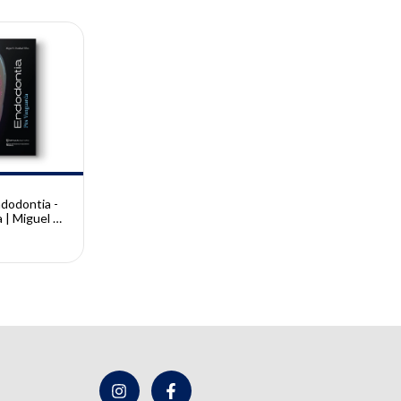
a)
dodontia -
| Miguel S.
Filho