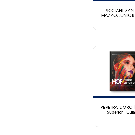
PICCIANI, SAN
MAZZO, JUNIOR 
Prático para Resol
Emergências Médi
Odontologia | B
Picciani, Paulo S
Alessandra Maz
Geraldo Júni
PEREIRA, DORO |
Superior - Gui
indicações, técn
associações e qua
de produtos | Pri
Pereira e Karina