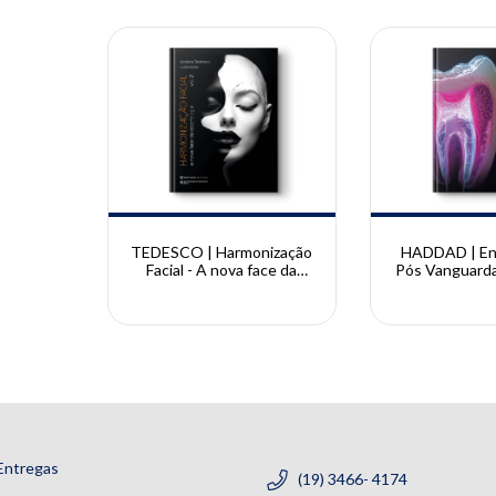
(cópi
TEDESCO | Harmonização
HADDAD | En
Facial - A nova face da
Pós Vanguarda 
odontologia Vol. 2 | Andrea
Haddad 
Tedesco
Entregas
(19) 3466- 4174