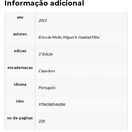
Informação adicional
ano
2021
autores
Érico de Mello, Miguel S. Haddad Filho
edicao
1ª Edição
encadernacao
Capa dura
idioma
Português
isbn
9786588546086
no-de-paginas
228