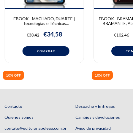
EBOOK - MACHADO, DUARTE |
EBOOK - BRAMAN
Tecnologias e Técnicas
BRAMANTE, ALCA
Endodônticas | Danilo Duarte, Maniel
Parendodôntica |
Eduardo de Lima Machado
Ricardo Bernar
€34,58
€38,42
€102,46
Bramante, Mu
10% OFF
10% OFF
Contacto
Despacho y Entregas
Quienes somos
Cambios y devoluciones
contato@editoranapoleao.com.br
Aviso de privacidad