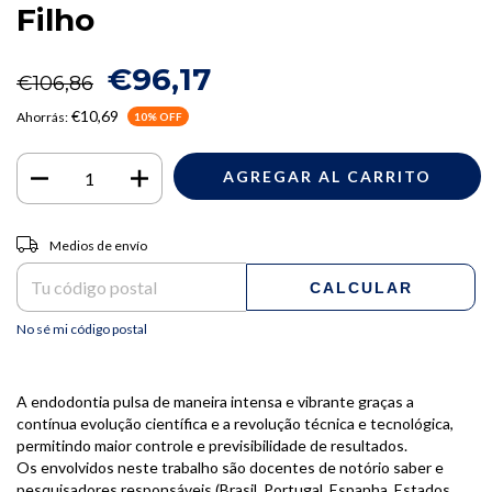
Filho
€96,17
€106,86
€10,69
Ahorrás:
10
% OFF
Entregas para el CP:
CAMBIAR CP
Medios de envío
CALCULAR
No sé mi código postal
A endodontia pulsa de maneira intensa e vibrante graças a
contínua evolução científica e a revolução técnica e tecnológica,
permitindo maior controle e previsibilidade de resultados.
Os envolvidos neste trabalho são docentes de notório saber e
pesquisadores responsáveis (Brasil, Portugal, Espanha, Estados