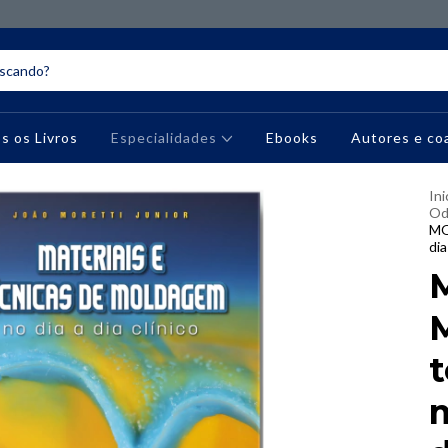
s os Livros
Especialidades
Ebooks
Autores e co
Ini
Od
MO
dia
M
t