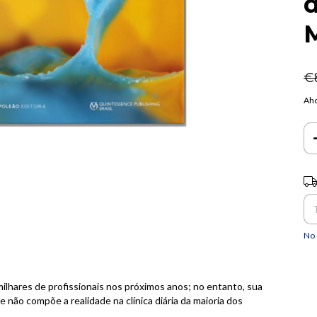
d
M
€
Aho
Ent
No 
 milhares de profissionais nos próximos anos; no entanto, sua
ão compõe a realidade na clínica diária da maioria dos