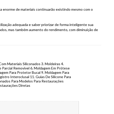
ma enorme de materiais continuarão existindo mesmo com o
ização adequada e saber priorizar de forma inteligente sua
ejados, mas também aumento do rendimento, com diminuição de
m Materiais Siliconados 3. Moldeiras 4.
 Parcial Removível 6. Moldagem Em Prótese
dagem Para Protetor Bucal 9. Moldagem Para
gistro Interoclusal 11. Guias De Silicone Para
conados Para Modelos Para Restaurações
estaurações Diretas