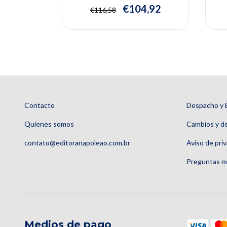
Maria Elizete Kunkel, Mayra Torres
6,70
€104,92
€116,58
Vasques
Contacto
Despacho y 
Quienes somos
Cambios y d
contato@editoranapoleao.com.br
Aviso de pri
Preguntas m
Medios de pago