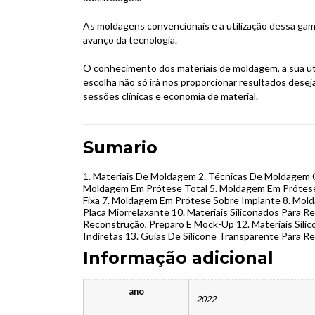
As moldagens convencionais e a utilização dessa ga
avanço da tecnologia.
O conhecimento dos materiais de moldagem, a sua util
escolha não só irá nos proporcionar resultados des
sessões clínicas e economia de material.
Sumario
1. Materiais De Moldagem 2. Técnicas De Moldagem Co
Moldagem Em Prótese Total 5. Moldagem Em Prótese
Fixa 7. Moldagem Em Prótese Sobre Implante 8. Mol
Placa Miorrelaxante 10. Materiais Siliconados Para Re
Reconstrução, Preparo E Mock-Up 12. Materiais Sili
Indiretas 13. Guias De Silicone Transparente Para R
Informação adicional
ano
2022