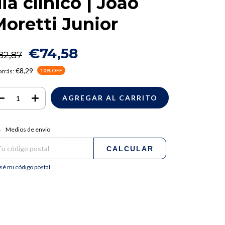
ia clínico | João
oretti Junior
€74,58
82,87
€8,29
rrás:
10
% OFF
regas para el CP:
CAMBIAR CP
Medios de envío
CALCULAR
sé mi código postal