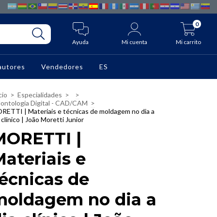
0
Ayuda
Mi cuenta
Mi carrito
autores
Vendedores
ES
cio
>
Especialidades
>
>
ontologia Digital - CAD/CAM
>
RETTI | Materiais e técnicas de moldagem no dia a
 clínico | João Moretti Junior
MORETTI |
ateriais e
écnicas de
moldagem no dia a