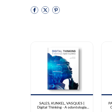
10% OFF
10% OFF
| Sillas
SALES, KUNKEL, VASQUES |
PA
Digital Thinking - A odontologia
C
digital na prática | Andrea Sales,