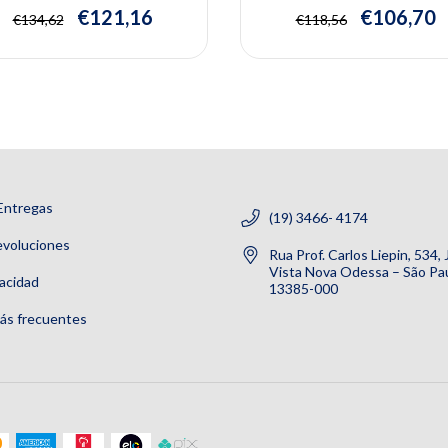
€121,16
€106,70
€134,62
€118,56
Entregas
(19) 3466- 4174
evoluciones
Rua Prof. Carlos Liepin, 534,
Vista Nova Odessa – São Pau
vacidad
13385-000
ás frecuentes