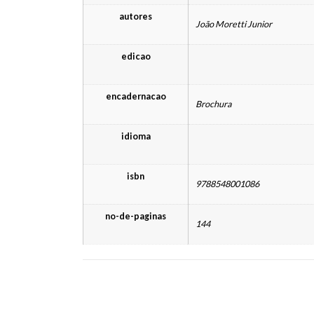
autores
João Moretti Junior
edicao
encadernacao
Brochura
idioma
isbn
9788548001086
no-de-paginas
144