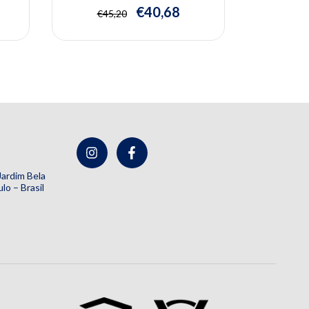
Rodrigues de Almeida Pedrin
€40,68
€45,20
€86
 Jardim Bela
lo – Brasil