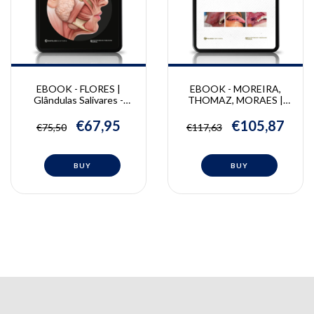
EBOOK - FLORES |
EBOOK - MOREIRA,
Glândulas Salivares -
THOMAZ, MORAES |
Diagnóstico por Imagem |
Diagnóstico Bucal -
Paulo Flores
Clínica e imagem | Carlos.
€67,95
€105,87
€75,50
€117,63
Moreira, Luiz A. Thomaz,
Paulo de Camargo
Moraes