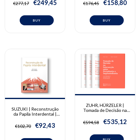
Bora Korkut
€249,45
€158,80
€277,17
€176,45
ZUHR, HÜRZELER |
SUZUKI | Reconstrução
Tomada de Decisão na
da Papila Interdental |
Intersecção entre
Masana Suzuki, Fumiyo
Periodontia e
€535,12
€594,58
Yamaguchi, Masahito
€92,43
Implantodontia | Otto
€102,70
Takahashi
Zuhr, Marc Hürzeler