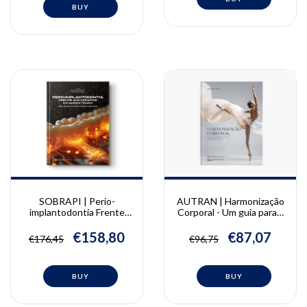
AUTRAN | Harmonização
SOBRAPI | Perio-
Corporal - Um guia para a
implantodontia Frente
prática clínica embasada
aos Desafios do Nosso
na ciência | Raphaella
Tempo
€87,07
€158,80
€96,75
€176,45
Autran