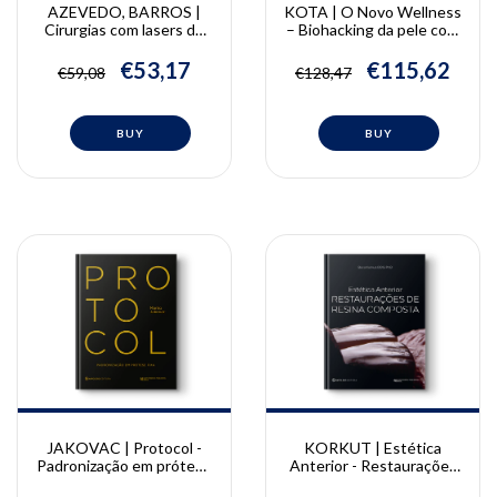
AZEVEDO, BARROS |
KOTA | O Novo Wellness
Cirurgias com lasers de
– Biohacking da pele com
diodo em odontologia |
tecnologia e ativos
Luciane Hiramatsu
regenerativos
€53,17
€115,62
€59,08
€128,47
Azevedo, Juliana de
Almeida Barros
JAKOVAC | Protocol -
KORKUT | Estética
Padronização em prótese
Anterior - Restaurações
fixa | Marco Jakovac
de Resina Composta |