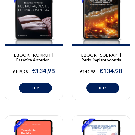
EBOOK - KORKUT |
EBOOK - SOBRAPI |
Estética Anterior -
Perio-implantodontia
Restaurações de Resina
Frente aos Desafios do
Composta | Bora Korkut
Nosso Tempo
€134,98
€134,98
€149,98
€149,98