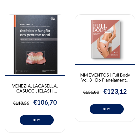
MM EVENTOS | Full Body
Vol. 3 - Do Planejamento
à Execução | MM Eventos
VENEZIA, LACASELLA,
€123,12
CASUCCI, IELASI |
€136,80
Estética e Função em
Prótese Total -
€106,70
€118,56
Perspectivas Digitais |
Piero Venezia, Pasquale
Lacasella, Alessio
Casucci, Alessandro
Ielasi