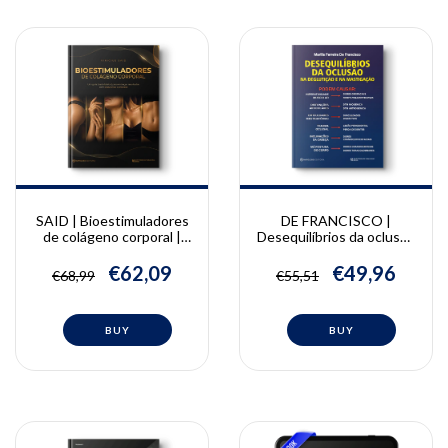
SAID | Bioestimuladores
DE FRANCISCO |
de colágeno corporal |
Desequilíbrios da oclusão
Vinicius Said
na deglutição e na
mastigação | Marilis
€62,09
€49,96
€68,99
€55,51
Ferreira De Francisco