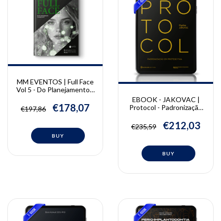
MM EVENTOS | Full Face
Vol 5 - Do Planejamento à
Execução | MM Eventos
EBOOK - JAKOVAC |
€178,07
Protocol - Padronização
€197,86
em prótese fixa | Marco
Jakovac
€212,03
€235,59