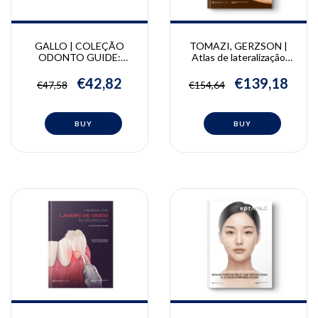
GALLO | COLEÇÃO
TOMAZI, GERZSON |
ODONTO GUIDE:
Atlas de lateralização
Estomatologia | Camila
minimamente invasiva do
Gallo, Andréa Witzel,
nervo alveolar inferior:
€42,82
€139,18
€47,58
€154,64
Celso Lemos Júnior, Fábio
técnica in-block | Marcos
Alves, Norberto Sugaya
Tomazi, Alexandre
Gerzson