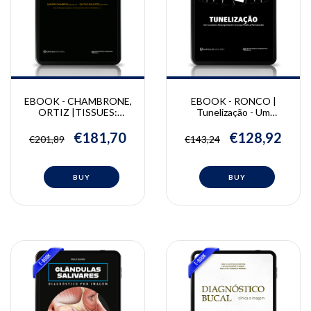
EBOOK - CHAMBRONE,
EBOOK - RONCO |
ORTIZ |TISSUES:
Tunelização - Um
Aspectos Críticos em
Conceito Abrangente de
Cirurgia Plástica e
Cirurgia Plástica
€181,70
€128,92
€201,89
€143,24
Reconstrutiva
Periodontal | Vincent
Periodontal | Leandro
Ronco
Chambrone, Gustavo
Ortiz