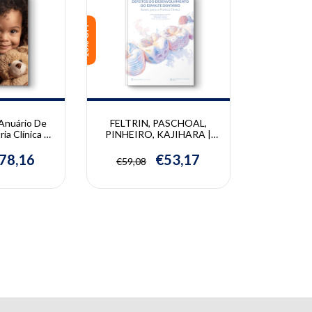
10% OFF
Anuário De
FELTRIN, PASCHOAL,
a Clínica -
PINHEIRO, KAJIHARA |
tual Vol. 7
Defeitos do
Pettorossi
Desenvolvimento do
78,16
€53,17
€59,08
 (cópia)
Esmalte Dentário | Juliana
Feltrin-Souza, Marco
Paschoal, Emanuella
Pinheiro, Letícia Kajihara