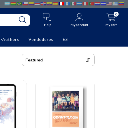
0
Help
My account
My cart
o-Authors
Vendedores
ES