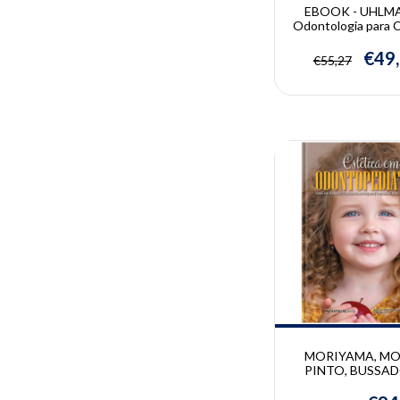
EBOOK - UHLMA
Odontologia para C
- Repensando sua 
Diária | Ulrike U
€49
€55,27
10% OFF
MORIYAMA, MO
PINTO, BUSSAD
Estética em
Odontopediatria | 