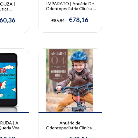
IMPARATO | Anuário De
SOUZA |
Odontopediatria Clínica -
utica
Integrada e Atual Vol. 5 |
tosa em
José Carlos Pettorossi
a | Juliana
€78,16
60,36
€86,84
Imparato
za e Juliana
hichorro
10% OFF
Anuário de
RUDA | A
Odontopediatria Clinica -
ueria Voar |
Integrada e Atual - Vol. 4
Arruda