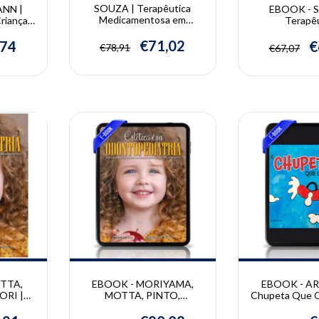
SOUZA | Terapêutica
NN |
EBOOK - 
Medicamentosa em
rianças
Terapê
Odontopediatria | Juliana
Prática
Medicamen
Feltrin de Souza e Juliana
hlmann
Odontopediatri
€71,02
,74
€
€78,91
€67,07
Geremias Chichorro
Feltrin de Sou
Geremias C
10% OFF
10% OFF
TTA,
EBOOK - MORIYAMA,
EBOOK - AR
ORI |
MOTTA, PINTO,
Chupeta Que Q
BUSSADORI | Estética em
Cristina 
Caroline
Odontopediatria | Caroline