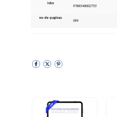
isbn
9788548002755
no-de-paginas
584