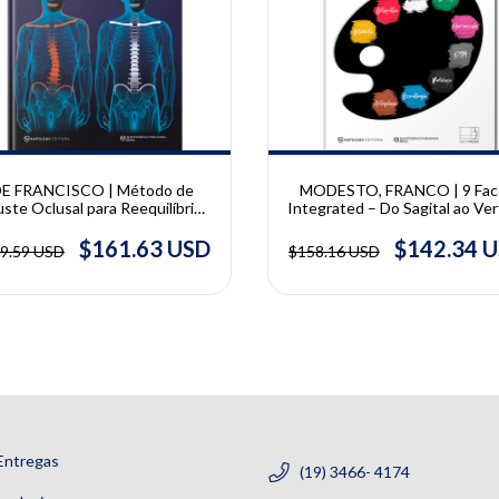
10% OFF
E FRANCISCO | Método de
MODESTO, FRANCO | 9 Fac
uste Oclusal para Reequilíbrio
Integrated – Do Sagital ao Ver
Funcional do Sistema
| Giovanni Modesto Vieira,
omatognático | Marilis Ferreira
Eduardo Jacomino Franco
$161.63 USD
$142.34 
9.59 USD
$158.16 USD
De Francisco
Entregas
(19) 3466- 4174