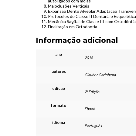
autoligados com molas
Maloclusões Verticais
Expansão Dento Alveolar Adaptação Transvers
Protocolos de Classe II Dentária e Esquelétic
Mecânica Sagital de Classe III com Ortodôntia
Finalização em Ortodontia
Informação adicional
ano
2018
autores
Glauber Carinhena
edicao
2ª Edição
formato
Ebook
idioma
Português