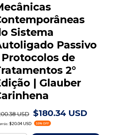
Mecânicas
Contemporâneas
do Sistema
utoligado Passivo
 Protocolos de
Tratamentos 2°
dição | Glauber
Carinhena
$180.34 USD
200.38 USD
$20.04 USD
rrás:
10
% OFF