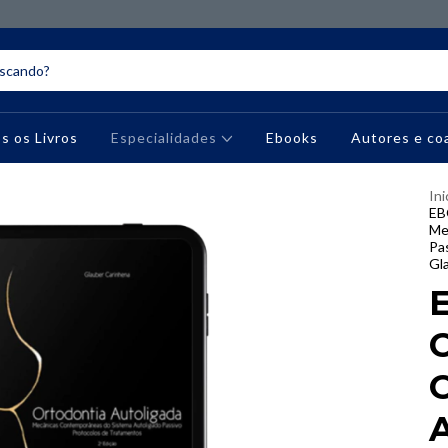
s os Livros
Especialidades
Ebooks
Autores e co
Ini
EB
Me
Pa
Gl
A