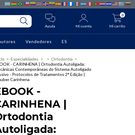
0
Ayuda
Mi cuenta
Mi carrito
autores
Vendedores
ES
cio
>
Especialidades
>
>
Ortodontia
>
OOK - CARINHENA | Ortodontia Autoligada:
cânicas Contemporâneas do Sistema Autoligado
ssivo - Protocolos de Tratamentos 2° Edição |
auber Carinhena
EBOOK -
CARINHENA |
Ortodontia
utoligada: