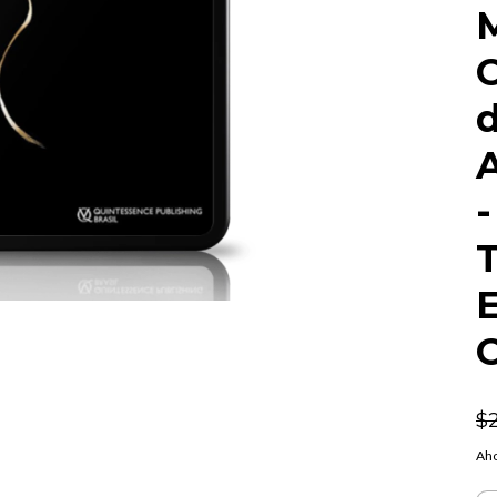
A
-
E
$
Aho