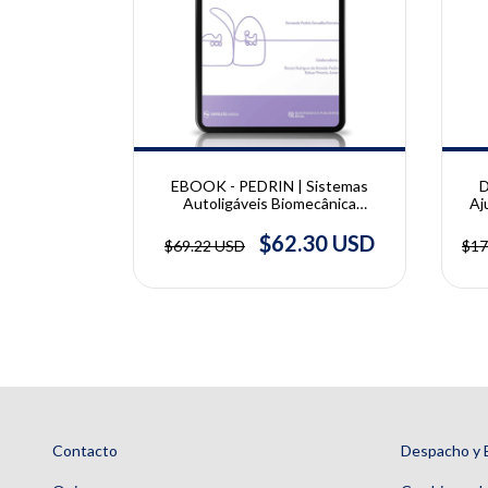
10% OFF
10% OFF
Ortodontia
EBOOK - PEDRIN | Sistemas
D
 Busca da
Autoligáveis Biomecânica
Aj
Jurandir
Eficiente | Fernando Pedrin
Est
.34 USD
$62.30 USD
$69.22 USD
$17
Contacto
Despacho y 