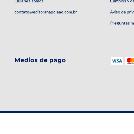
Quienes somos
Cambios y d
contato@editoranapoleao.com.br
Aviso de pri
Preguntas m
Medios de pago
Copyright Editora Napoleão Quintessence - 06228693000150 - 2026. Todo