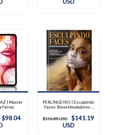
USD
D
10% OFF
PERLINGEIRO | Esculpindo
AZ | Master
Faces: Bioestimuladores |
a Ferraz
Andreia Perlingeiro
$141.19
$98.04
$156.88 USD
USD
D