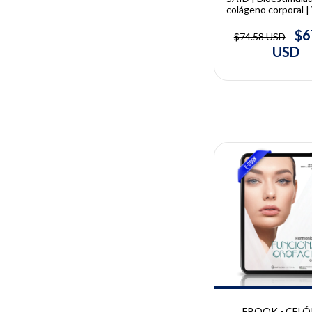
colágeno corporal | 
Said
$6
$74.58 USD
USD
10% OFF
EBOOK - CELÓ