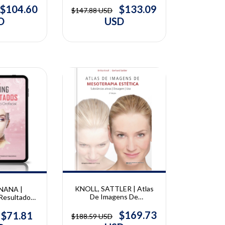
Orofacial |
$133.09
$104.60
$147.88 USD
alho Rocha,
USD
D
ta Gabriel
10% OFF
KNOLL, SATTLER | Atlas
NANA |
De Imagens De
Resultados
Mesoterapia Estética |
 Orofacial |
Britta Knoll e Gerhard
 Nana
$169.73
$71.81
$188.59 USD
Sattler