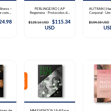
AUTRAN | Ha
lness –
PERLINGEIRO | AP
Corporal - Um 
le com
Regenera - Protocolos de
prática clínica
ivos
harmonização facial e
ciência | Raph
s
corporal regenerativa |
24.98
$115.34
$104.58 USD
$128.16 USD
Andreia Perlingeiro
US
USD
10% OFF
10% OFF
dores de
MM EVENTOS | Full Face