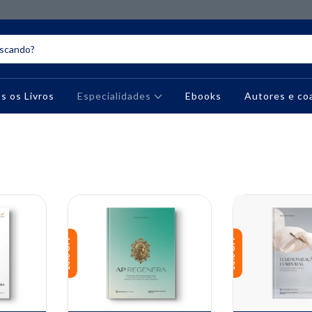
s os Livros
Especialidades
Ebooks
Autores e co
10% OFF
10% OFF