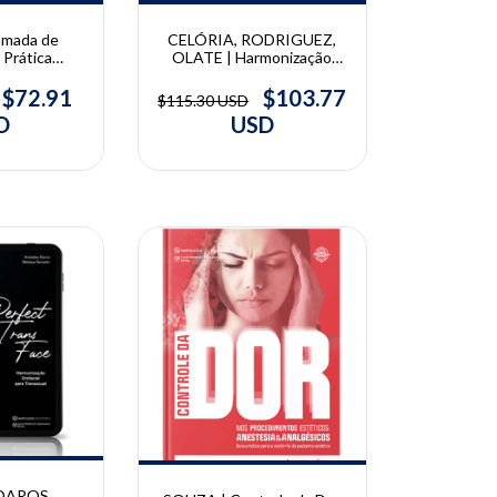
mada de
CELÓRIA, RODRIGUEZ,
 Prática
OLATE | Harmonização
a: Os
Funcional Orofacial
s Adequados
Cirúrgica | Antonio Celória,
$72.91
$103.77
$115.30 USD
aciente |
Eder A. Sigua-Rodriguez e
D
USD
 Wong
Sergio Olate
10% OFF
DAROS,