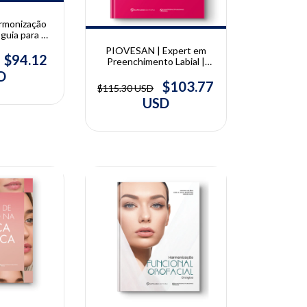
rmonização
guia para a
 embasada na
PIOVESAN | Expert em
aella Autran
$94.12
Preenchimento Labial |
Gabriela Piovesan
D
$103.77
$115.30 USD
USD
10% OFF