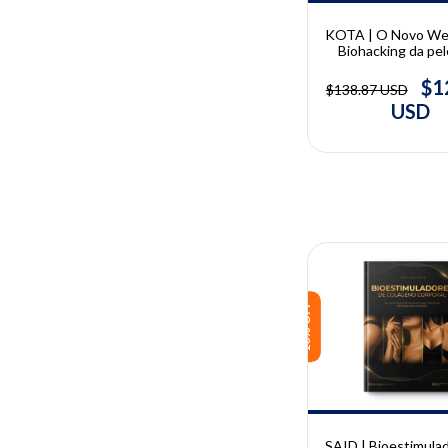
KOTA | O Novo Wel
Biohacking da pe
tecnologia e at
regenerativo
$1
$138.87 USD
USD
10% OFF
SAID | Bioestimula