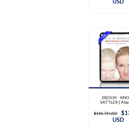
USD
10% OFF
EBOOK - KNO
SATTLER | Atla
Imagens De Mesot
Estética | Britta 
$1
$145.73 USD
Gerhard Sattl
USD