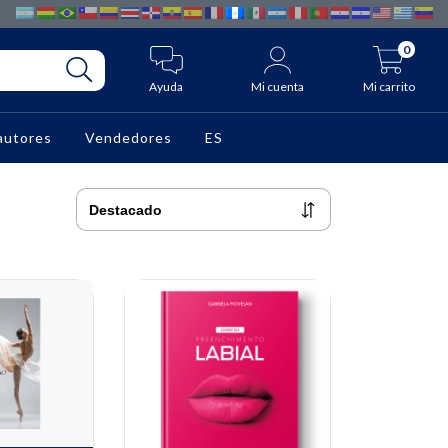
0
Ayuda
Mi cuenta
Mi carrito
autores
Vendedores
ES
10% OFF