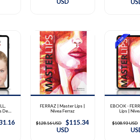
USD
US
10% OFF
10% OFF
FERRAZ | Master Lips |
LL,
EBOOK - FERR
Nívea Ferraz
s De
Lips | Níve
erapia
Knoll e
$115.34
31.16
$128.16 USD
$108.93 USD
er
USD
US