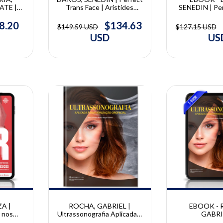
Trans Face | Aristides
ATE |
SENEDIN | Per
Daros, Melissa Senedin
cional
Face | Aristi
ica |
Melissa S
$134.63
8.20
$149.59 USD
$127.15 USD
der A.
USD
US
 Sergio
10% OFF
10% OFF
ROCHA, GABRIEL |
A |
EBOOK - 
Ultrassonografia Aplicada à
 nos
GABRI
Harmonização Orofacial |
éticos:
Ultrassonografi