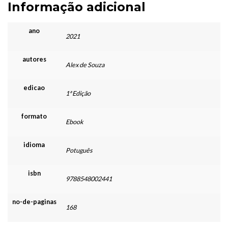
Informação adicional
ano
2021
autores
Alex de Souza
edicao
1ª Edição
formato
Ebook
idioma
Potuguês
isbn
9788548002441
no-de-paginas
168