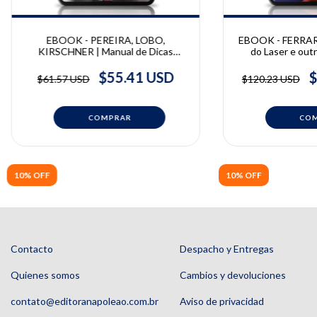
EBOOK - PEREIRA, LOBO,
EBOOK - FERRARI 
KIRSCHNER | Manual de Dicas
do Laser e out
Práticas de Visagismo na HOF -
Fisioterapia Dermat
Perguntas mais frequentes, Mitos e
Fer
$55.41 USD
$
$61.57 USD
$120.23 USD
Verdades | Priscilla Pereira, Maristela
Lobo e Roger Kirschner
10% OFF
10% OFF
Contacto
Despacho y Entregas
Quienes somos
Cambios y devoluciones
contato@editoranapoleao.com.br
Aviso de privacidad