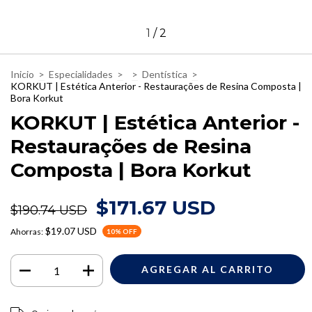
1
/
2
Inicio
>
Especialidades
>
>
Dentística
>
KORKUT | Estética Anterior - Restaurações de Resina Composta |
Bora Korkut
KORKUT | Estética Anterior -
Restaurações de Resina
Composta | Bora Korkut
$171.67 USD
$190.74 USD
$19.07 USD
Ahorras:
10
% OFF
Entregas para el CP:
CAMBIAR CP