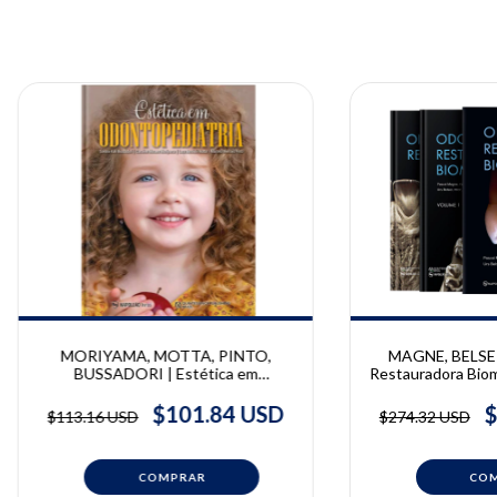
MORIYAMA, MOTTA, PINTO,
MAGNE, BELSER
BUSSADORI | Estética em
Restauradora Biomi
Odontopediatria | Caroline Moraes
| Pascal Magn
Moriyama, Lara Jansiski Motta,
$101.84 USD
$
$113.16 USD
$274.32 USD
Marcelo Mendes Pinto, Sandra Kalil
Bussadori