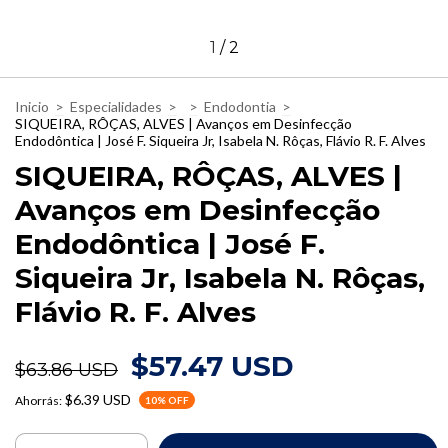
1
/
2
Inicio
>
Especialidades
>
>
Endodontia
>
SIQUEIRA, RÔÇAS, ALVES | Avanços em Desinfecção
Endodôntica | José F. Siqueira Jr, Isabela N. Rôças, Flávio R. F. Alves
SIQUEIRA, RÔÇAS, ALVES |
Avanços em Desinfecção
Endodôntica | José F.
Siqueira Jr, Isabela N. Rôças,
Flávio R. F. Alves
$57.47 USD
$63.86 USD
$6.39 USD
Ahorrás:
10
% OFF