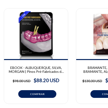
EBOOK - ALBUQUERQUE, SILVA,
BRAMANTE, 
MORGAN | Pinos Pré-Fabricados do
BRAMANTE, ALCA
Convencional ao Digital | Rodrigo
Parendodôntica |
Albuquerque - Nelson Silva - Luís
Ricardo Bernar
$88.20 USD
$
$98.00 USD
$130.30 USD
Morgan
Bramante, Mu