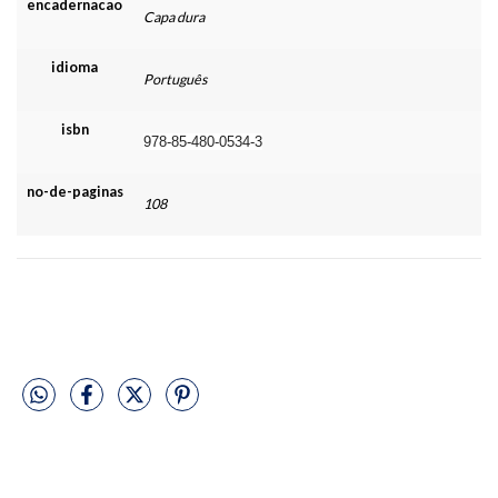
encadernacao
Capa dura
idioma
Português
isbn
978-85-480-0534-3
no-de-paginas
108