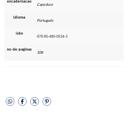
encadernacao
Capa dura
idioma
Português
isbn
978-85-480-0534-3
no-de-paginas
108