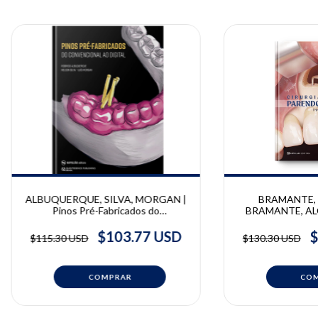
ALBUQUERQUE, SILVA, MORGAN |
BRAMANTE, 
Pinos Pré-Fabricados do
BRAMANTE, ALCA
Convencional ao Digital | Rodrigo
Parendodôntica |
Albuquerque - Nelson Silva - Luís
Ricardo Bernar
$103.77 USD
$
$115.30 USD
$130.30 USD
Morgan
Bramante, Mu