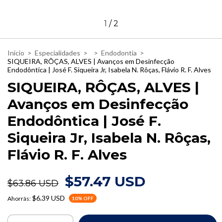
1
/
2
Inicio
>
Especialidades
>
>
Endodontia
>
SIQUEIRA, RÔÇAS, ALVES | Avanços em Desinfecção
Endodôntica | José F. Siqueira Jr, Isabela N. Rôças, Flávio R. F. Alves
SIQUEIRA, RÔÇAS, ALVES |
Avanços em Desinfecção
Endodôntica | José F.
Siqueira Jr, Isabela N. Rôças,
Flávio R. F. Alves
$57.47 USD
$63.86 USD
$6.39 USD
Ahorrás:
10
% OFF