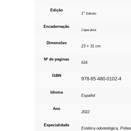
Edição
1°
Edición
Encadernação
Capa dura
Dimensões
23 × 31 cm
Nº de paginas
616
ISBN
978-85-480-0102-4
Idioma
Español
Ano
2022
Especialidade
Estética odontológica, Próte