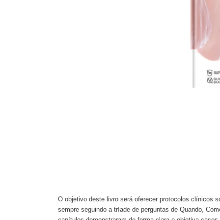
F
O objetivo deste livro será oferecer protocolos clínicos
sempre seguindo a tríade de perguntas de Quando, Como
capítulos demonstraram de forma clara e objetiva casos 