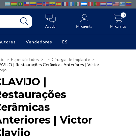
0
Ayuda
Mi cuenta
Mi carrito
autores
Vendedores
ES
cio
>
Especialidades
>
>
Cirurgia de Implante
>
AVIJO | Restaurações Cerâmicas Anteriores | Victor
vijo
CLAVIJO |
Restaurações
Cerâmicas
nteriores | Victor
lavijo