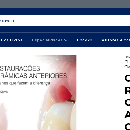
s os Livros
Especialidades
Ebooks
Autores e co
Ini
CL
Cla
A
C