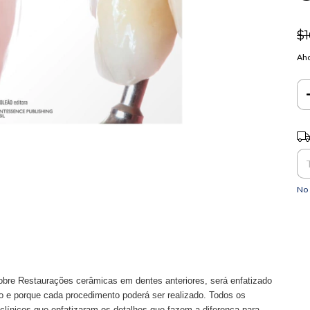
$1
Aho
Ent
No 
 sobre Restaurações cerâmicas em dentes anteriores, será enfatizado
 e porque cada procedimento poderá ser realizado. Todos os
clínicos que enfatizaram os detalhes que fazem a diferença para