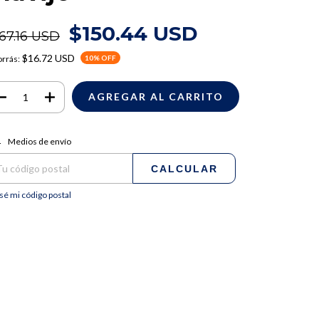
$150.44 USD
67.16 USD
$16.72 USD
rrás:
10
% OFF
regas para el CP:
CAMBIAR CP
Medios de envío
CALCULAR
sé mi código postal