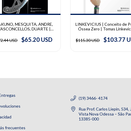
AKUNO, MESQUITA, ANDRE,
LINKEVICIUS | Conceito de P
VASCONCELLOS, DUARTE |
Óssea Zero | Tomas Linkevic
lantodontia Digital - Ciência e
rte | Adilson Sakuno, Alfredo
$65.20 USD
$103.77 
72.44 USD
$115.30 USD
ikail Mesquita, Luiz Fernando
artins Andre, Diego Klee de
Vasconcellos, Danilo Duarte
Entregas
(19) 3466- 4174
evoluciones
Rua Prof. Carlos Liepin, 534,
Vista Nova Odessa – São Pau
vacidad
13385-000
ás frecuentes