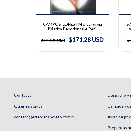
RIZZERA,
CAMPOS, LOPES | Microcirurgia
S
Estética
Plástica Periodontal e Peri-
dontia e
Implantar | Cláudio Julio Lopes,
Imp
 Elcio
Glécio Vaz de Campos
A
.20 USD
$171.28 USD
$190.31 USD
$
o Frizzera,
M
bli
M
Contacto
Despacho y 
Quienes somos
Cambios y d
contato@editoranapoleao.com.br
Aviso de pri
Preguntas m