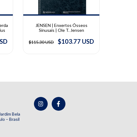
erda
JENSEN | Enxertos Ósseos
CALAMITA |
ius
Sinusais | Ole T. Jensen
Ma
USD
$103.77 USD
$115.30 USD
$235.31 U
 Jardim Bela
lo – Brasil