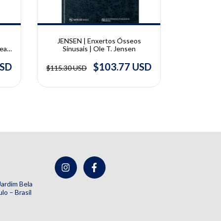
JENSEN | Enxertos Ósseos
SAKUNO,
ea |
Sinusais | Ole T. Jensen
VASCON
ttias
Implantodon
Arte | Ad
USD
$103.77 USD
$115.30 USD
$72.44 U
Mikail Me
Martins 
Vasconc
 Jardim Bela
lo – Brasil