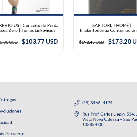
KEVICIUS | Conceito de Perda
SARTORI, THOMÉ |
sea Zero | Tomas Linkevicius
Implantodontia Contemporân
Ivete Mattias Sartori, Elisa Ma
Sartori e Geninho Thomé
$103.77 USD
$173.20 
5.30 USD
$192.45 USD
Entregas
(19) 3466- 4174
evoluciones
Rua Prof. Carlos Liepin, 534,
Vista Nova Odessa – São Pau
vacidad
13385-000
ás frecuentes