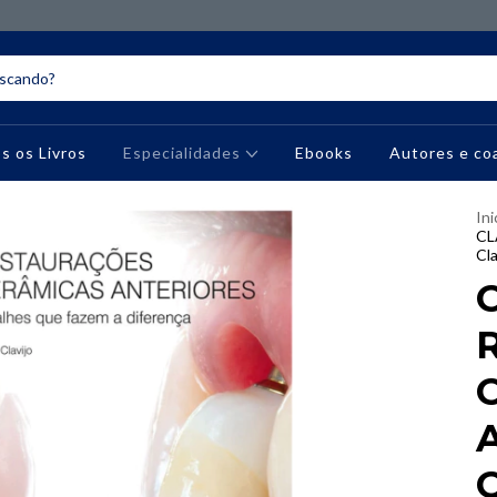
s os Livros
Especialidades
Ebooks
Autores e co
Ini
CL
Cla
A
C