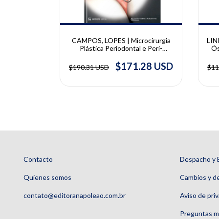
va Geração
CAMPOS, LOPES | Microcirurgia
LIN
Regeneração
Plástica Periodontal e Peri-
Ós
 Richard J.
Implantar | Cláudio Julio Lopes,
Zhang
Glécio Vaz de Campos
.77 USD
$171.28 USD
$190.31 USD
$11
Contacto
Despacho y 
Quienes somos
Cambios y d
contato@editoranapoleao.com.br
Aviso de pri
Preguntas m