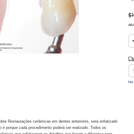
$1
Aho
Ent
No 
 sobre Restaurações cerâmicas em dentes anteriores, será enfatizado
 e porque cada procedimento poderá ser realizado. Todos os
clínicos que enfatizaram os detalhes que fazem a diferença para