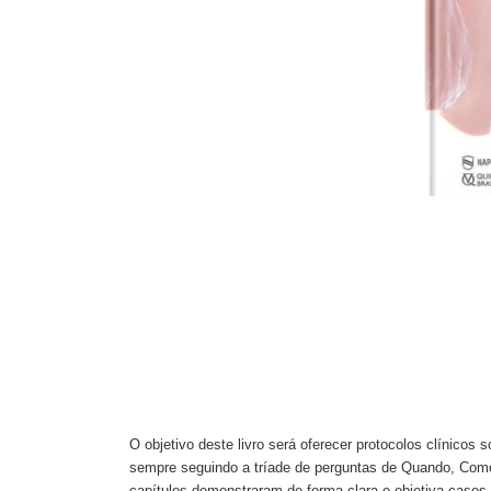
F
O objetivo deste livro será oferecer protocolos clínicos
sempre seguindo a tríade de perguntas de Quando, Como
capítulos demonstraram de forma clara e objetiva casos 