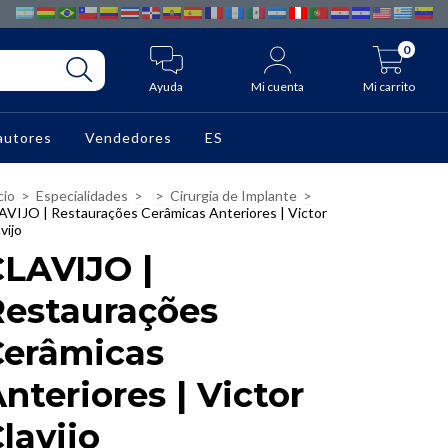
0
Ayuda
Mi cuenta
Mi carrito
autores
Vendedores
ES
cio
>
Especialidades
>
>
Cirurgia de Implante
>
AVIJO | Restaurações Cerâmicas Anteriores | Victor
vijo
CLAVIJO |
Restaurações
Cerâmicas
nteriores | Victor
lavijo