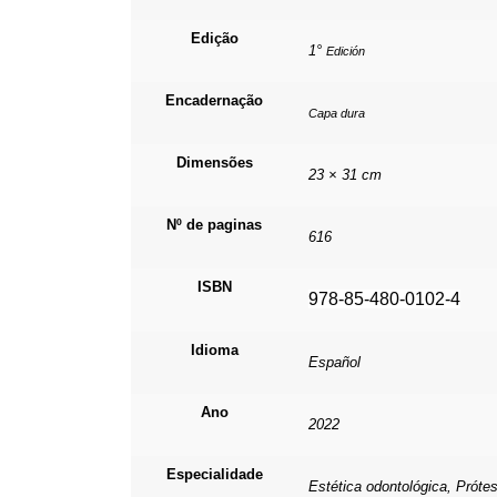
Edição
1°
Edición
Encadernação
Capa dura
Dimensões
23 × 31 cm
Nº de paginas
616
ISBN
978-85-480-0102-4
Idioma
Español
Ano
2022
Especialidade
Estética odontológica, Próte