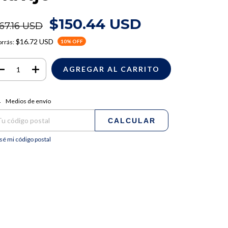
$150.44 USD
67.16 USD
$16.72 USD
rrás:
10
% OFF
regas para el CP:
CAMBIAR CP
Medios de envío
CALCULAR
sé mi código postal