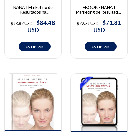
NANA | Marketing de
EBOOK - NANA |
Resultados na
Marketing de Resultados
Harmonização Orofacial |
na Harmonização
Marcia Nana
Orofacial | Marcia Nana
$84.48
$71.81
$93.87 USD
$79.79 USD
USD
USD