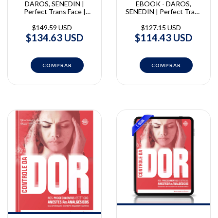
DAROS, SENEDIN |
EBOOK - DAROS,
Perfect Trans Face |
SENEDIN | Perfect Trans
Aristides Daros, Melissa
Face | Aristides Daros,
Senedin
Melissa Senedin
$149.59 USD
$127.15 USD
$134.63 USD
$114.43 USD