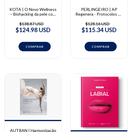
KOTA | O Novo Wellness
PERLINGEIRO | AP
– Biohacking da pele com
Regenera - Protocolos de
tecnologia e ativos
harmonização facial e
regenerativos
corporal regenerativa |
$138.87 USD
$128.16 USD
Andreia Perlingeiro
$124.98 USD
$115.34 USD
AUTRAN | Harmonização