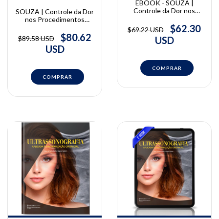
EBOOK - SOUZA |
Controle da Dor nos
SOUZA | Controle da Dor
Procedimentos
nos Procedimentos
Estéticos: Anestesia e
$62.30
Estéticos: Anestesia e
$69.22 USD
Analgésicos - Guia
Analgésicos - Guia
$80.62
$89.58 USD
USD
prático para conforto do
prático para conforto do
USD
paciente estético |
paciente estético |
Alexandre de Souza
Alexandre de Souza