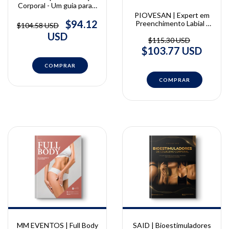
Corporal - Um guia para a
prática clínica embasada
PIOVESAN | Expert em
na ciência | Raphaella
$94.12
Preenchimento Labial |
$104.58 USD
Autran
Gabriela Piovesan
USD
$115.30 USD
$103.77 USD
MM EVENTOS | Full Body
SAID | Bioestimuladores