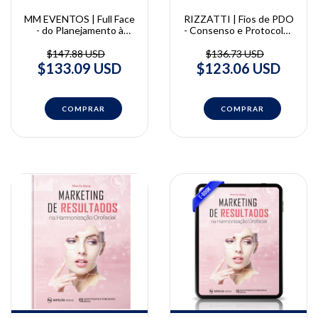
MM EVENTOS | Full Face
RIZZATTI | Fios de PDO
- do Planejamento à
- Consenso e Protocolos
Execução | MM Eventos
| Célia Marisa Rizzatti
Barbosa, José Ricardo de
$147.88 USD
$136.73 USD
Albergaria Barbosa
$133.09 USD
$123.06 USD