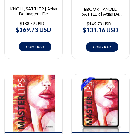
KNOLL, SATTLER | Atlas
EBOOK - KNOLL,
De Imagens De
SATTLER | Atlas De
Mesoterapia Estética |
Imagens De Mesoterapia
Britta Knoll e Gerhard
Estética | Britta Knoll e
$188.59 USD
$145.73 USD
Sattler
Gerhard Sattler
$169.73 USD
$131.16 USD