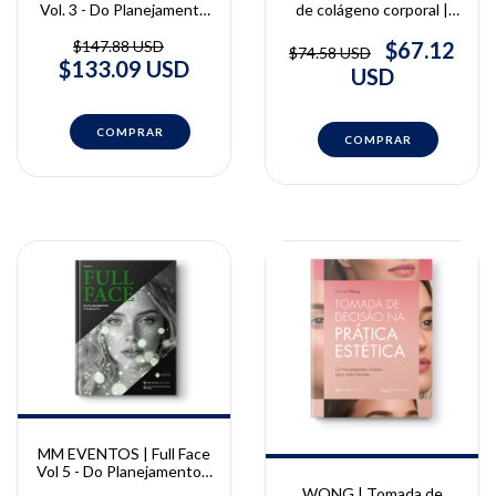
Vol. 3 - Do Planejamento
de colágeno corporal |
à Execução | MM Eventos
Vinicius Said
$147.88 USD
$67.12
$74.58 USD
$133.09 USD
USD
MM EVENTOS | Full Face
Vol 5 - Do Planejamento à
Execução | MM Eventos
WONG | Tomada de