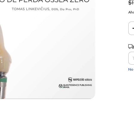
$1
Aho
Ent
No 