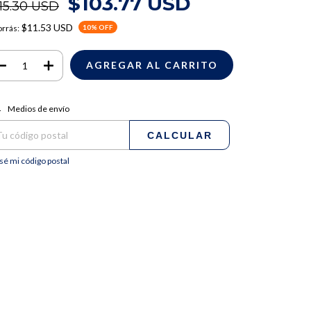
$103.77 USD
15.30 USD
$11.53 USD
rrás:
10
% OFF
regas para el CP:
CAMBIAR CP
Medios de envío
CALCULAR
sé mi código postal