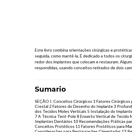
Este livro combina orientações cirúrgicas e protética
seguida, como mantê-la. É dedicado a todos os cirurg
redor dos implantes que colocam e restauram. Algum
respondidas, usando conceitos retirados de dois campo
Sumario
SEÇÃO I: Conceitos Cirúrgicos 1 Fatores Cirúrgicos
Crestal 2 Fatores do Desenho do Implante 3 Profund
dos Tecidos Moles Verticais 5 Instalação do Implant
7 A Técnica Tent-Pole 8 Enxerto Vertical de Tecido 
Implantes Dentários 10 Recomendações Práticas par
Conceitos Protéticos 11 Fatores Protéticos para Man
Considerações para Restaurações Cimentadas 13 R