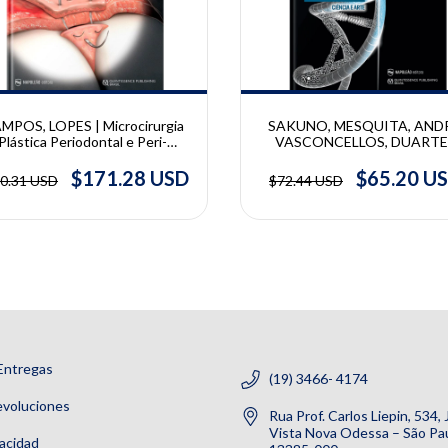
MPOS, LOPES | Microcirurgia
SAKUNO, MESQUITA, ANDR
Plástica Periodontal e Peri-
VASCONCELLOS, DUARTE 
plantar | Cláudio Julio Lopes,
Implantodontia Digital - Ciênc
Glécio Vaz de Campos
Arte | Adilson Sakuno, Alfre
$171.28 USD
$65.20 U
0.31 USD
$72.44 USD
Mikail Mesquita, Luiz Fernan
Martins Andre, Diego Klee 
Vasconcellos, Danilo Duart
Entregas
(19) 3466- 4174
evoluciones
Rua Prof. Carlos Liepin, 534,
Vista Nova Odessa – São Pau
vacidad