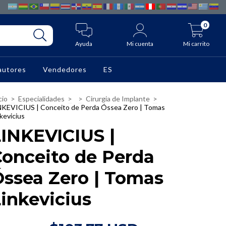
0
Ayuda
Mi cuenta
Mi carrito
autores
Vendedores
ES
cio
>
Especialidades
>
>
Cirurgia de Implante
>
NKEVICIUS | Conceito de Perda Óssea Zero | Tomas
kevicius
INKEVICIUS |
Conceito de Perda
Óssea Zero | Tomas
inkevicius