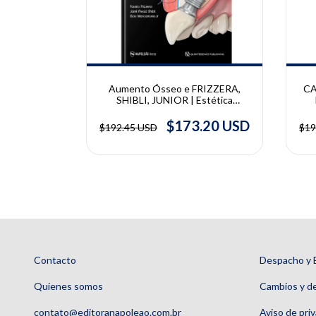
 Lesões
Aumento Ósseo e FRIZZERA,
CA
iosas e
SHIBLI, JUNIOR | Estética
entinária
Integrada em Periodontia e
Im
iagnóstico e
.92 USD
Implantodontia | Elcio
$173.20 USD
$192.45 USD
$19
. Soares e
Marcantonio Jr, Fausto Frizzera,
po
Jamil Awad Shibli
Contacto
Despacho y 
Quienes somos
Cambios y d
contato@editoranapoleao.com.br
Aviso de pri