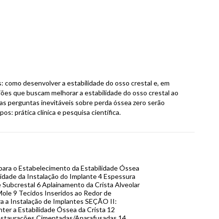
s: como desenvolver a estabilidade do osso crestal e, em
iões que buscam melhorar a estabilidade do osso crestal ao
as perguntas inevitáveis sobre perda óssea zero serão
s: prática clínica e pesquisa científica.
 para o Estabelecimento da Estabilidade Óssea
idade da Instalação do Implante 4 Espessura
e Subcrestal 6 Aplainamento da Crista Alveolar
Mole 9 Tecidos Inseridos ao Redor de
a a Instalação de Implantes SEÇÃO II:
ter a Estabilidade Óssea da Crista 12
estaurações Cimentadas/Aparafusadas 14