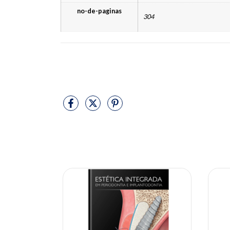
no-de-paginas
304
10% OFF
10% OFF