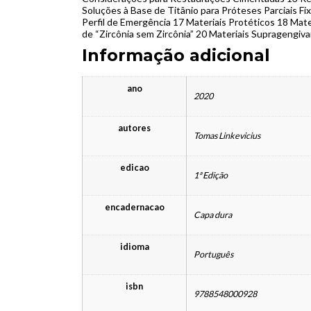
Soluções à Base de Titânio para Próteses Parciais Fix
Perfil de Emergência 17 Materiais Protéticos 18 Mat
de “Zircônia sem Zircônia” 20 Materiais Supragengiv
Informação adicional
ano
2020
autores
Tomas Linkevicius
edicao
1ª Edição
encadernacao
Capa dura
idioma
Português
isbn
9788548000928