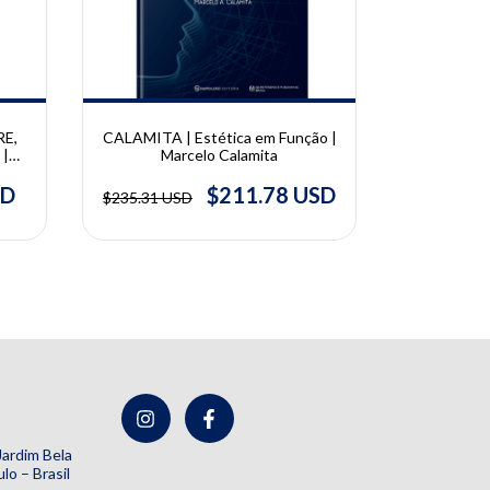
E,
CALAMITA | Estética em Função |
SAR
|
Marcelo Calamita
Implantod
ia e
Ivete Mattia
do
Sartor
SD
$211.78 USD
$235.31 USD
$192.45 U
do
de
e
 Jardim Bela
lo – Brasil