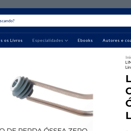
s os Livros
Especialidades
Ebooks
Autores e co
Ini
LI
Lin
L
L