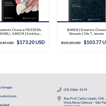
umento Ósseo e FRIZZERA,
JENSEN | Enxertos Ósseo
SHIBLI, JUNIOR | Estética
Sinusais | Ole T. Jensen
Integrada em Periodontia e
Implantodontia | Elcio
$173.20 USD
$103.77 
2.45 USD
$115.30 USD
rcantonio Jr, Fausto Frizzera,
Jamil Awad Shibli
Entregas
(19) 3466- 4174
evoluciones
Rua Prof. Carlos Liepin, 534,
Vista Nova Odessa – São Pau
vacidad