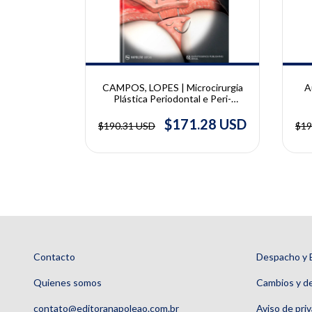
 Lesões
CAMPOS, LOPES | Microcirurgia
A
iosas e
Plástica Periodontal e Peri-
entinária
Implantar | Cláudio Julio Lopes,
iagnóstico e
.92 USD
Glécio Vaz de Campos
$171.28 USD
$190.31 USD
$19
. Soares e
Ma
po
Contacto
Despacho y 
Quienes somos
Cambios y d
contato@editoranapoleao.com.br
Aviso de pri