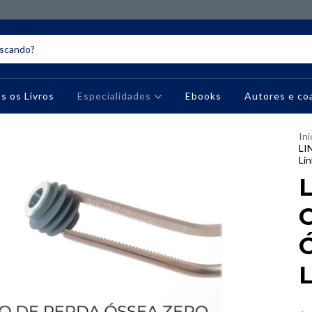
s os Livros
Especialidades
Ebooks
Autores e co
Ini
LI
Lin
L
L