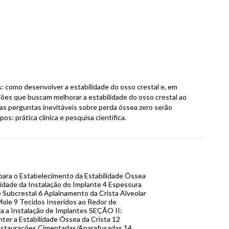
s: como desenvolver a estabilidade do osso crestal e, em
iões que buscam melhorar a estabilidade do osso crestal ao
as perguntas inevitáveis sobre perda óssea zero serão
s: prática clínica e pesquisa científica.
 para o Estabelecimento da Estabilidade Óssea
idade da Instalação do Implante 4 Espessura
e Subcrestal 6 Aplainamento da Crista Alveolar
Mole 9 Tecidos Inseridos ao Redor de
a a Instalação de Implantes SEÇÃO II:
ter a Estabilidade Óssea da Crista 12
estaurações Cimentadas/Aparafusadas 14