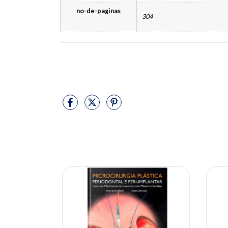
no-de-paginas
304
10% OFF
10% OFF