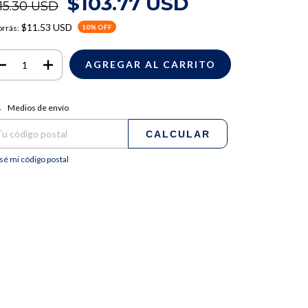
$103.77 USD
15.30 USD
$11.53 USD
rrás:
10
% OFF
regas para el CP:
CAMBIAR CP
Medios de envío
CALCULAR
sé mi código postal