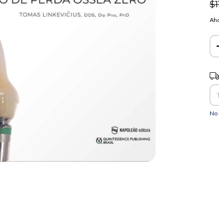
$1
Aho
Ent
No 