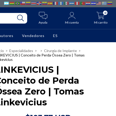
0
Ayuda
Mi cuenta
Mi carrito
autores
Vendedores
ES
cio
>
Especialidades
>
>
Cirurgia de Implante
>
NKEVICIUS | Conceito de Perda Óssea Zero | Tomas
kevicius
INKEVICIUS |
Conceito de Perda
Óssea Zero | Tomas
inkevicius