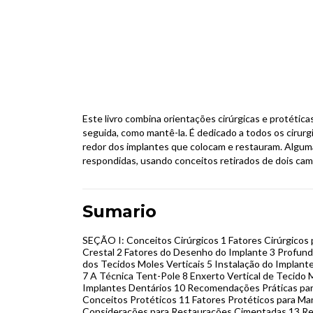
Este livro combina orientações cirúrgicas e protética
seguida, como mantê-la. É dedicado a todos os cirurg
redor dos implantes que colocam e restauram. Algum
respondidas, usando conceitos retirados de dois campo
Sumario
SEÇÃO I: Conceitos Cirúrgicos 1 Fatores Cirúrgicos
Crestal 2 Fatores do Desenho do Implante 3 Profund
dos Tecidos Moles Verticais 5 Instalação do Implant
7 A Técnica Tent-Pole 8 Enxerto Vertical de Tecido 
Implantes Dentários 10 Recomendações Práticas par
Conceitos Protéticos 11 Fatores Protéticos para Man
Considerações para Restaurações Cimentadas 13 R