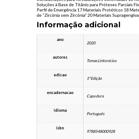
Soluções à Base de Titânio para Próteses Parciais Fix
Perfil de Emergência 17 Materiais Protéticos 18 Mat
de “Zircônia sem Zircônia” 20 Materiais Supragengiv
Informação adicional
ano
2020
autores
Tomas Linkevicius
edicao
1ª Edição
encadernacao
Capa dura
idioma
Português
isbn
9788548000928