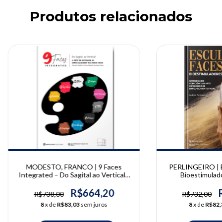
Produtos relacionados
MODESTO, FRANCO | 9 Faces
PERLINGEIRO | E
Integrated – Do Sagital ao Vertical |
Bioestimulado
Giovanni Modesto Vieira, Eduardo
Perli
Jacomino Franco
R$664,20
R$738,00
R$732,00
8
x de
R$83,03
sem juros
8
x de
R$82,