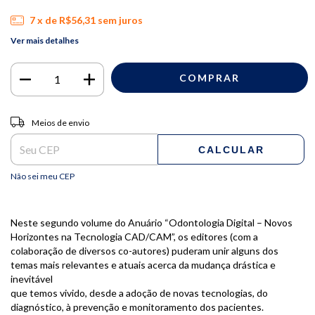
7
x de
R$56,31
sem juros
Ver mais detalhes
Entregas para o CEP:
ALTERAR CEP
Meios de envio
CALCULAR
Não sei meu CEP
Neste segundo volume do Anuário “Odontologia Digital – Novos
Horizontes na Tecnologia CAD/CAM”, os editores (com a
colaboração de diversos co-autores) puderam unir alguns dos
temas mais relevantes e atuais acerca da mudança drástica e
inevitável
que temos vivido, desde a adoção de novas tecnologias, do
diagnóstico, à prevenção e monitoramento dos pacientes.