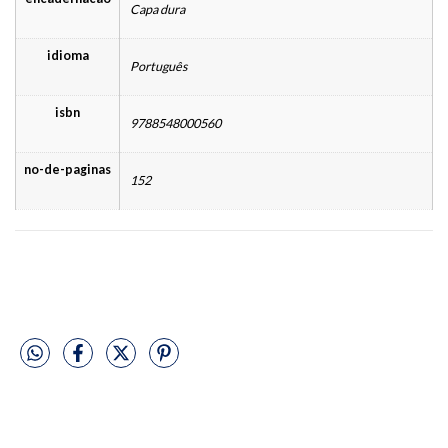
Capa dura
idioma
Português
isbn
9788548000560
no-de-paginas
152