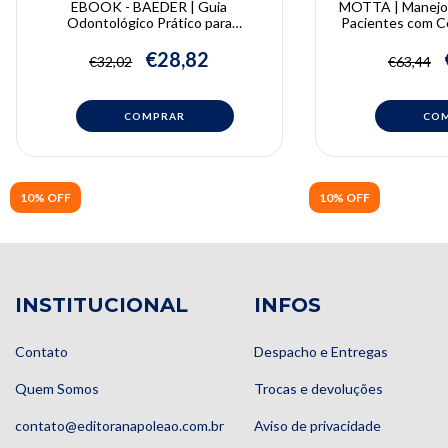
EBOOK - BAEDER | Guia
MOTTA | Manejo 
Odontológico Prático para
Pacientes com 
Atendimento do Paciente de Alta
Sistêmico | Ana 
Complexidade | Fernando Martins
Motta, Lara Mar
€28,82
€32,02
€63,44
Baeder
Innocentini e Le
Mac
10% OFF
10% OFF
INSTITUCIONAL
INFOS
Contato
Despacho e Entregas
Quem Somos
Trocas e devoluções
contato@editoranapoleao.com.br
Aviso de privacidade