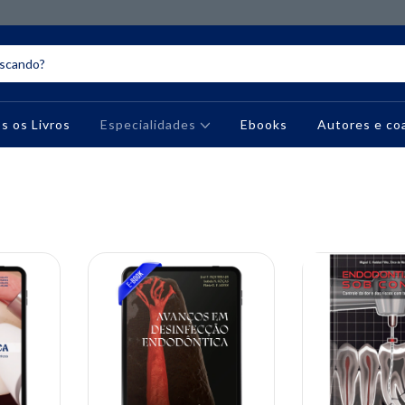
s os Livros
Especialidades
Ebooks
Autores e co
10% OFF
10% OFF