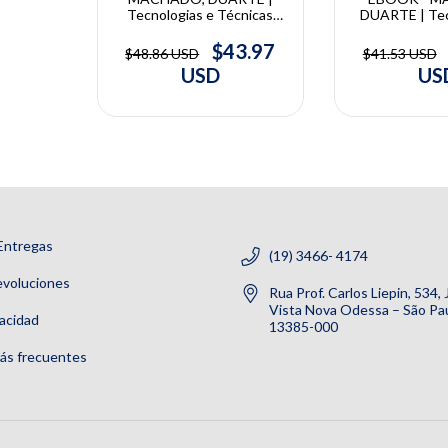
Tecnologias e Técnicas
DUARTE | Tec
Endodônticas | Danilo
Técnicas Endo
Duarte, Maniel Eduardo de
Danilo Duart
$43.97
$48.86 USD
$41.53 USD
Lima Machado
Eduardo de L
USD
US
Entregas
(19) 3466- 4174
evoluciones
Rua Prof. Carlos Liepin, 534,
Vista Nova Odessa – São Pau
vacidad
13385-000
ás frecuentes