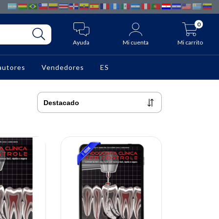
0
Ayuda
Mi cuenta
Mi carrito
autores
Vendedores
ES
10% OFF