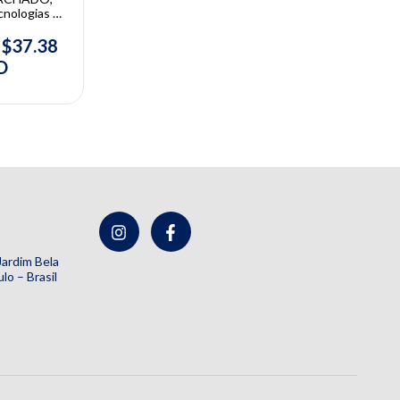
nologias e
dônticas |
e, Maniel
$37.38
ima Machado
D
 Jardim Bela
lo – Brasil