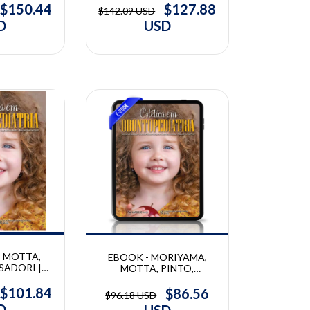
$150.44
$127.88
$142.09 USD
D
USD
10% OFF
 MOTTA,
EBOOK - MORIYAMA,
SADORI |
MOTTA, PINTO,
a em
BUSSADORI | Estética em
a | Caroline
Odontopediatria | Caroline
$101.84
$86.56
$96.18 USD
ama, Lara
Moraes Moriyama, Lara
D
USD