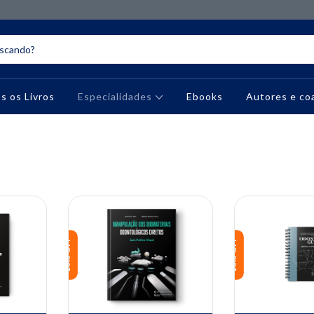
s os Livros
Especialidades
Ebooks
Autores e co
10% OFF
10% OFF