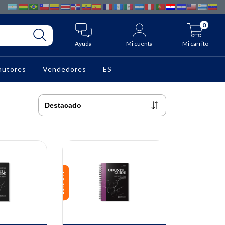
0
Ayuda
Mi cuenta
Mi carrito
autores
Vendedores
ES
10% OFF