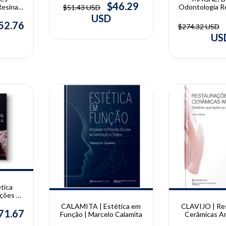
Markus B. Blatz
$46.29
Resinas
Odontologia R
$51.43 USD
naldo
Biomimética - 
USD
Pascal Magne e
52.76
$274.32 USD
US
10% OFF
10% OFF
tica
ações de
| Bora
CALAMITA | Estética em
CLAVIJO | Re
71.67
Função | Marcelo Calamita
Cerâmicas An
Victor C