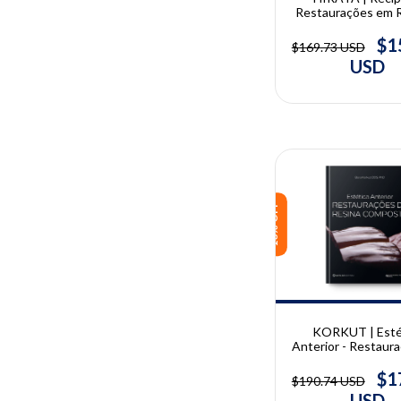
Restaurações em 
Compostas | Ro
Hirata
$1
$169.73 USD
USD
10% OFF
KORKUT | Esté
Anterior - Restaur
Resina Composta 
Korkut
$1
$190.74 USD
USD