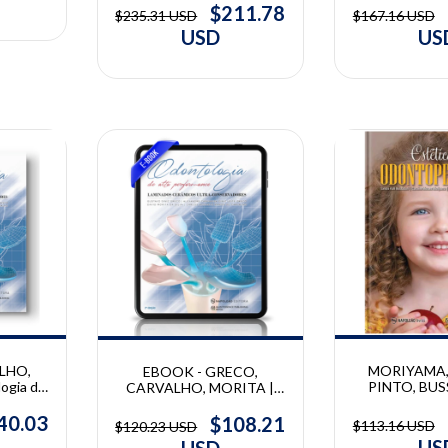
$211.78
$235.31 USD
$167.16 USD
USD
US
10% OFF
10% OFF
LHO,
MORIYAMA,
EBOOK - GRECO,
ogia de
PINTO, BUS
CARVALHO, MORITA |
ce -
Estétic
Odontologia de Alta
s ultra-
Odontopediatri
Performance - Laminados
40.03
$108.21
$113.16 USD
$120.23 USD
exandre
Moraes Moriy
cerâmicos ultra-
US
USD