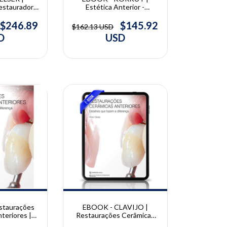
estauradora
Estética Anterior -
Vol. 1 e 2 |
Restaurações de Resina
 Urs Belser
Composta | Bora Korkut
$246.89
$145.92
$162.13 USD
D
USD
10% OFF
staurações
EBOOK - CLAVIJO |
teriores |
Restaurações Cerâmicas
lavijo
Anteriores | Victor Clavijo