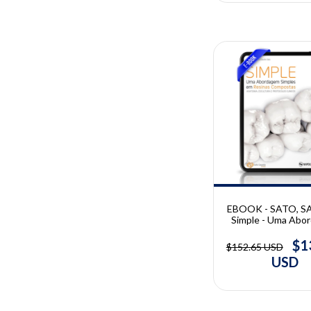
10% OFF
EBOOK - SATO, S
Simple - Uma Abo
Simples Em Res
Compostas | Ad
$1
$152.65 USD
Sapata, Claudio
USD