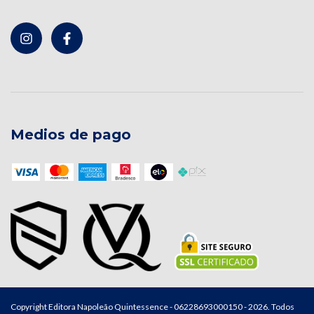
Medios de pago
Copyright Editora Napoleão Quintessence - 06228693000150 - 2026. Todos