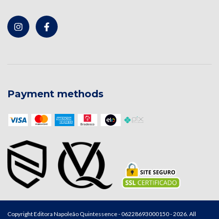
Payment methods
Copyright Editora Napoleão Quintessence - 06228693000150 - 2026. All