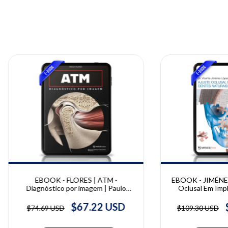
EBOOK - FLORES | ATM -
EBOOK - JIMÉNEZ
Diagnóstico por imagem | Paulo
Oclusal Em Imp
Flores
Naturais: Oclusã
Jiméne
$67.22 USD
$74.69 USD
$109.30 USD