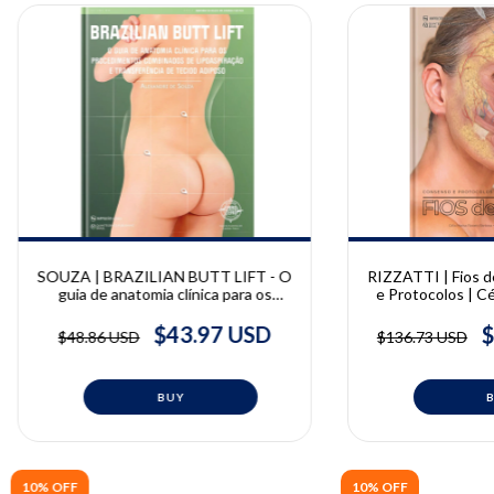
SOUZA | BRAZILIAN BUTT LIFT - O
RIZZATTI | Fios 
guia de anatomia clínica para os
e Protocolos | Cél
procedimentos combinados de
Barbosa, José Ric
lipoaspiração e transferência de
Bar
$43.97 USD
$
$48.86 USD
$136.73 USD
tecido adiposo | Alex de Souza
10% OFF
10% OFF