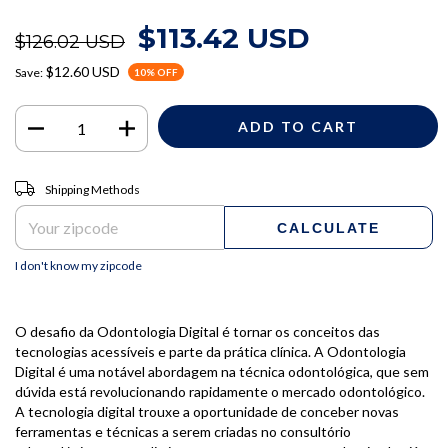
$113.42 USD
$126.02 USD
$12.60 USD
Save:
10
% OFF
Shipping for zipcode:
CHANGE ZIPCODE
Shipping Methods
CALCULATE
I don't know my zipcode
O desafio da Odontologia Digital é tornar os conceitos das
tecnologias acessíveis e parte da prática clínica. A Odontologia
Digital é uma notável abordagem na técnica odontológica, que sem
dúvida está revolucionando rapidamente o mercado odontológico.
A tecnologia digital trouxe a oportunidade de conceber novas
ferramentas e técnicas a serem criadas no consultório