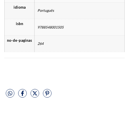
idioma
Português
isbn
9788548001505
no-de-paginas
264