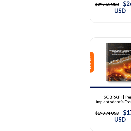
$2
$299.61 USD
USD
10% OFF
SOBRAPI | Per
implantodontia Fre
Desafios do Noss
$1
$190.74 USD
USD