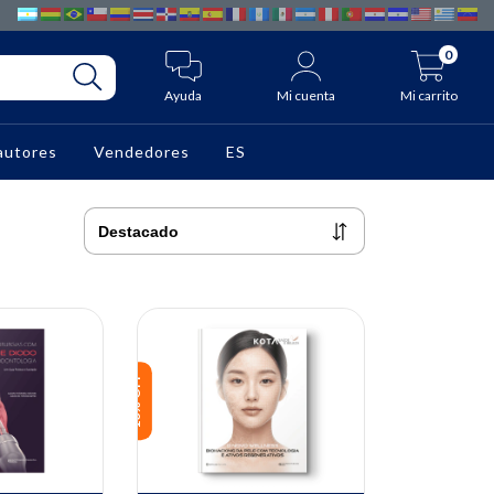
0
Ayuda
Mi cuenta
Mi carrito
autores
Vendedores
ES
10% OFF