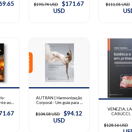
Masahito T
Korkut
69.65
$171.67
$111.01 USD
$190.74 USD
US
USD
10% OFF
10% OFF
AUTRAN | Harmonização
io-
Corporal - Um guia para a
nte aos
prática clínica embasada na
o Tempo
VENEZIA, L
ciência | Raphaella Autran
$94.12
71.67
CASUCCI, 
$104.58 USD
Estética e 
USD
Prótese T
$128.16 USD
Perspectivas 
US