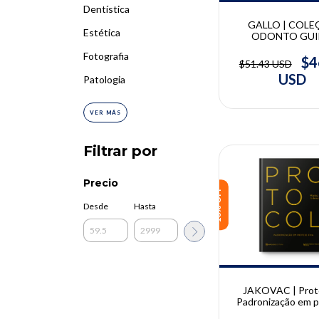
Dentística
GALLO | COL
Estética
ODONTO GUI
Estomatologia | 
Fotografia
Gallo, Andréa Witze
$4
$51.43 USD
Lemos Júnior, Fábio
USD
Patologia
Norberto Sug
VER MÁS
Filtrar por
Precio
10% OFF
Desde
Hasta
JAKOVAC | Proto
Padronização em 
fixa | Marco Jak