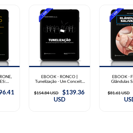
10% OFF
10% OFF
RONE,
EBOOK - RONCO |
EBOOK - F
ES:
Tunelização - Um Conceito
Glândulas Sa
os em
Abrangente de Cirurgia
Diagnóstico p
ca e
Plástica Periodontal |
Paulo F
96.41
$139.36
$154.84 USD
$81.61 USD
dontal |
Vincent Ronco
USD
US
one,
iz