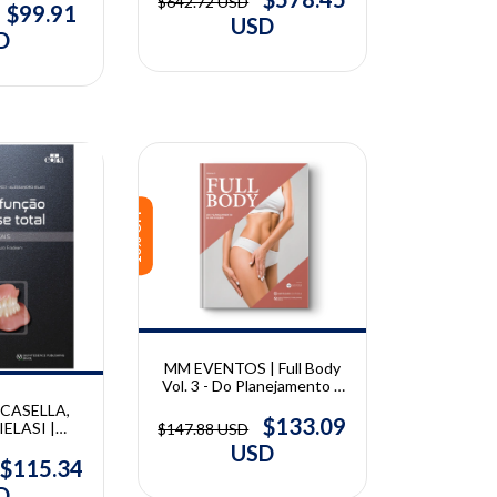
$642.72 USD
akahashi
$99.91
Implantodontia | Otto
USD
Zuhr, Marc Hürzeler
D
10% OFF
MM EVENTOS | Full Body
Vol. 3 - Do Planejamento à
Execução | MM Eventos
ACASELLA,
$133.09
IELASI |
$147.88 USD
Função em
USD
otal -
$115.34
Digitais |
D