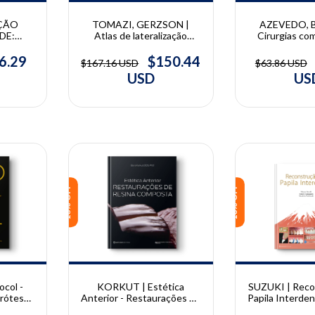
TOMAZI, GERZSON |
AZEVEDO, 
EÇÃO
Atlas de lateralização
Cirurgias com
DE:
minimamente invasiva do
diodo em odo
Camila
nervo alveolar inferior:
Luciane Hi
l, Celso
$150.44
6.29
$167.16 USD
$63.86 USD
técnica in-block | Marcos
Azevedo, Ju
 Alves,
USD
US
Tomazi, Alexandre Gerzson
Almeida 
aya
10% OFF
10% OFF
SUZUKI | Reco
col -
KORKUT | Estética
Papila Interden
prótese
Anterior - Restaurações de
Suzuki, Fumiyo
ovac
Resina Composta | Bora