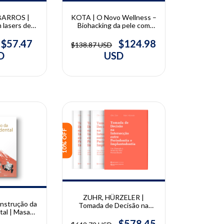
BARROS |
KOTA | O Novo Wellness –
 lasers de
Biohacking da pele com
ntologia |
tecnologia e ativos
ramatsu
regenerativos
$57.47
$124.98
$138.87 USD
liana de
D
USD
Barros
10% OFF
ZUHR, HÜRZELER |
nstrução da
Tomada de Decisão na
tal | Masana
Intersecção entre
 Yamaguchi,
Periodontia e
$578.45