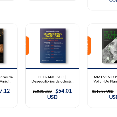
Piero Venezia
Lacasella, Ales
Alessandro
10% OFF
10% OFF
dores de
DE FRANCISCO |
MM EVENTOS |
Vinicius
Desequilíbrios da oclusão
Vol 5 - Do Pla
na deglutição e na
Execução | 
mastigação | Marilis Ferreira
7.12
$54.01
$60.01 USD
$213.88 USD
De Francisco
USD
US