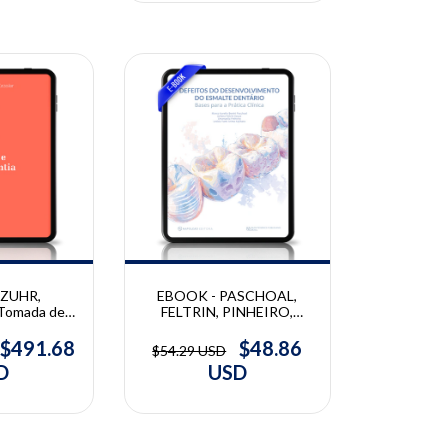
10% OFF
 ZUHR,
EBOOK - PASCHOAL,
Tomada de
FELTRIN, PINHEIRO,
ntersecção
KAJIHARA | Defeitos do
dontia e
Desenvolvimento do
$491.68
$48.86
$54.29 USD
ia | Otto
Esmalte Dentário | Marco
D
USD
Hürzeler
Paschoal, Juliana Feltrin,
Emanuella, Letícia