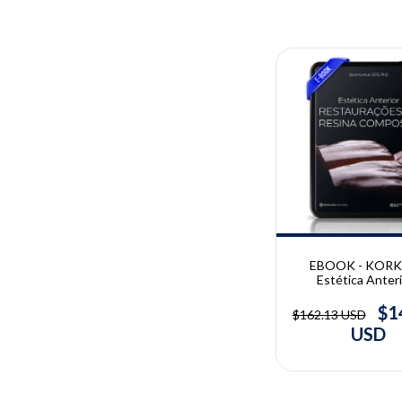
10% OFF
EBOOK - KORK
Estética Anteri
Restaurações de 
Composta | Bora 
$1
$162.13 USD
USD