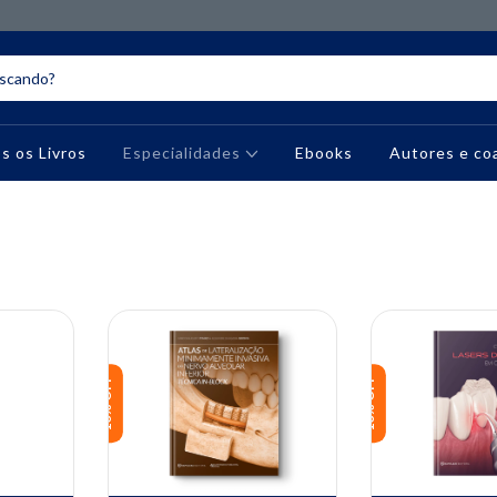
s os Livros
Especialidades
Ebooks
Autores e co
10% OFF
10% OFF