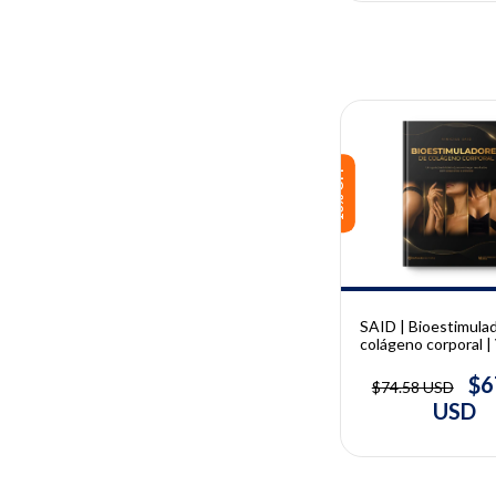
10% OFF
SAID | Bioestimula
colágeno corporal | 
Said
$6
$74.58 USD
USD