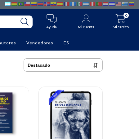
0
Ayuda
Mi cuenta
Mi carrito
autores
Vendedores
ES
10% OFF