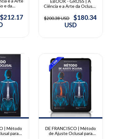
cia e a Arte
EBOOK - GROSS | A
o e da
Ciência e a Arte da Oclusão
ral | Martin
e da Reabilitação Oral |
ss
Martin Gross
$212.17
$180.34
$200.38 USD
D
USD
10% OFF
O | Método
DE FRANCISCO | Método
lusal para
de Ajuste Oclusal para
uncional do
Reequilíbrio Funcional do