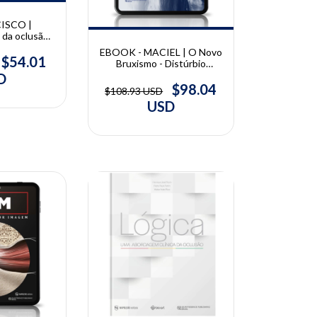
ISCO |
 da oclusão
ção e na
EBOOK - MACIEL | O Novo
ilis Ferreira
$54.01
Bruxismo - Distúrbio
cisco
Neurológico Funcional |
D
Roberto Nascimento Maciel
$98.04
$108.93 USD
USD