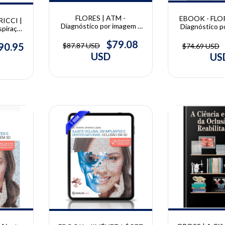
FLORES | ATM -
EBOOK - FLOR
RICCI |
Diagnóstico por imagem |
Diagnóstico p
nspiração
Paulo Flores
Paulo F
ral |
$79.08
ccin,
90.95
$87.87 USD
$74.69 USD
n, Weber
USD
US
10% OFF
10% OFF