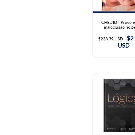
CHEDID | Preven
maloclusão no b
Monitoramento
Crescimento Crânio
$2
$233.39 USD
desde a Gestação |
USD
Chedid
10% OFF