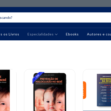
s os Livros
Especialidades
Ebooks
Autores e co
10% OFF
10% OFF