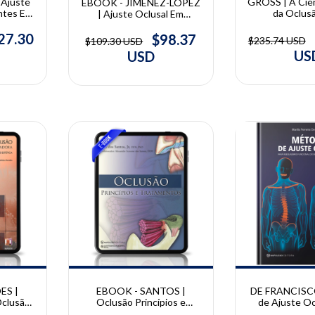
Ajuste
GROSS | A Ciên
EBOOK - JIMÉNEZ-LÓPEZ
ntes E
da Oclusã
| Ajuste Oclusal Em
Oclusão
Reabilitação O
Implantes E Dentes
iménez-
Gro
Naturais: Oclusão em 3D |
27.30
$98.37
$235.74 USD
$109.30 USD
Vicente Jiménez-López
US
USD
10% OFF
10% OFF
DE FRANCISC
ES |
EBOOK - SANTOS |
de Ajuste Oc
clusão
Oclusão Princípios e
Reequilíbrio F
ia
tratamentos | José dos