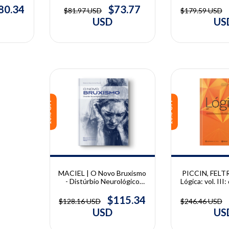
Sistema Estoma
orma,
Santos
80.34
$73.77
$179.59 USD
$81.97 USD
Marilis Fer
| Wilson
US
USD
Franci
es
10% OFF
10% OFF
MACIEL | O Novo Bruxismo
PICCIN, FELTR
- Distúrbio Neurológico
Lógica: vol. III
Funcional | Roberto
planejamento, 
Nascimento Maciel
Henrique Jos
$115.34
$128.16 USD
$246.46 USD
Pedro Paulo Fe
USD
US
Adad Ricci 