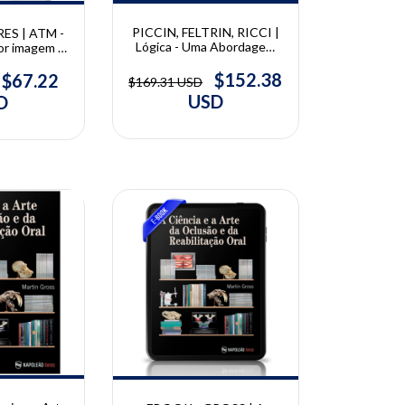
PICCIN, FELTRIN, RICCI |
ES | ATM -
Lógica - Uma Abordagem
or imagem |
Clínica da Oclusão |
lores
Henrique José Piccin,
$152.38
$67.22
$169.31 USD
Pedro Paulo Feltrin, Weber
USD
D
Adad Ricci
10% OFF