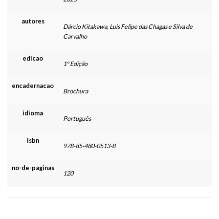
autores
Dárcio Kitakawa, Luis Felipe das Chagas e Silva de
Carvalho
edicao
1º Edição
encadernacao
Brochura
idioma
Português
isbn
978-85-480-0513-8
no-de-paginas
120