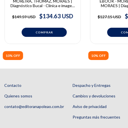
MOREIRA, THOMAZ, MORAES |
EBOOK - MORE
Diagnóstico Bucal - Clínica e imagem
MORAES | Diagn
| Carlos Antonio Moreira, Luiz
Clínica e imagem 
Alexandre Thomaz, Paulo de
Luiz A. Thomaz, 
$134.63 USD
$
$149.59 USD
$127.15 USD
Camargo Moraes
Mor
10% OFF
10% OFF
Contacto
Despacho y Entregas
Quienes somos
Cambios y devoluciones
contato@editoranapoleao.com.br
Aviso de privacidad
Preguntas más frecuentes