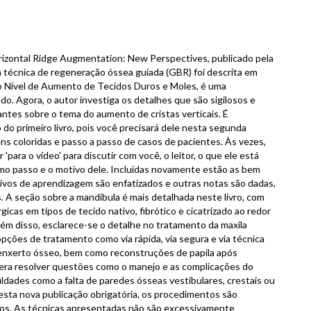
 Horizontal Ridge Augmentation: New Perspectives, publicado pela
 técnica de regeneração óssea guiada (GBR) foi descrita em
imo Nível de Aumento de Tecidos Duros e Moles, é uma
do. Agora, o autor investiga os detalhes que são sigilosos e
ntes sobre o tema do aumento de cristas verticais. É
do primeiro livro, pois você precisará dele nesta segunda
gens coloridas e passo a passo de casos de pacientes. Às vezes,
 'para o vídeo' para discutir com você, o leitor, o que ele está
mo passo e o motivo dele. Incluídas novamente estão as bem
tivos de aprendizagem são enfatizados e outras notas são dadas,
s. A seção sobre a mandíbula é mais detalhada neste livro, com
icas em tipos de tecido nativo, fibrótico e cicatrizado ao redor
ém disso, esclarece-se o detalhe no tratamento da maxila
 opções de tratamento como via rápida, via segura e via técnica
enxerto ósseo, bem como reconstruções de papila após
pera resolver questões como o manejo e as complicações do
uldades como a falta de paredes ósseas vestibulares, crestais ou
esta nova publicação obrigatória, os procedimentos são
etos. As técnicas apresentadas não são excessivamente