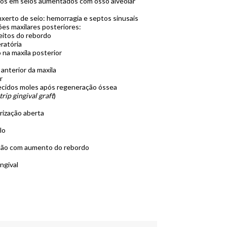
dos em seios aumentados com osso alveolar
nxerto de seio: hemorragia e septos sinusais
es maxilares posteriores:
feitos do rebordo
ratória
 na maxila posterior
anterior da maxila
r
tecidos moles após regeneração óssea
strip gingival graft
)
rização aberta
lo
ação com aumento do rebordo
ngival