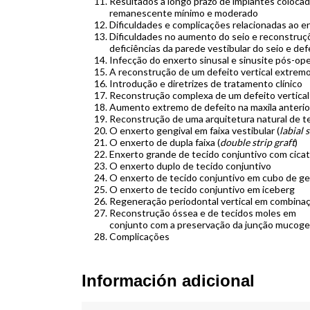
Resultados a longo prazo de implantes coloca
remanescente mínimo e moderado
Dificuldades e complicações relacionadas ao e
Dificuldades no aumento do seio e reconstruçõ
deficiências da parede vestibular do seio e de
Infecção do enxerto sinusal e sinusite pós-ope
A reconstrução de um defeito vertical extremo
Introdução e diretrizes de tratamento clínico
Reconstrução complexa de um defeito vertical 
Aumento extremo de defeito na maxila anterio
Reconstrução de uma arquitetura natural de 
O enxerto gengival em faixa vestibular (
labial 
O enxerto de dupla faixa (
double strip graft
)
Enxerto grande de tecido conjuntivo com cicat
O enxerto duplo de tecido conjuntivo
O enxerto de tecido conjuntivo em cubo de ge
O enxerto de tecido conjuntivo em iceberg
Regeneração periodontal vertical em combin
Reconstrução óssea e de tecidos moles em
conjunto com a preservação da junção mucoge
Complicações
Información adicional