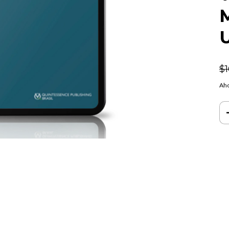
M
$
Aho