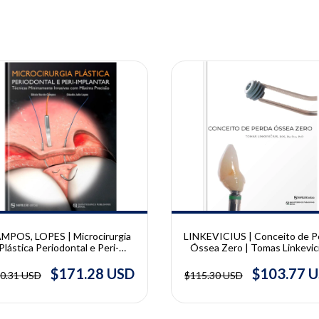
10% OFF
MPOS, LOPES | Microcirurgia
LINKEVICIUS | Conceito de P
Plástica Periodontal e Peri-
Óssea Zero | Tomas Linkevic
plantar | Cláudio Julio Lopes,
Glécio Vaz de Campos
$171.28 USD
$103.77 
0.31 USD
$115.30 USD