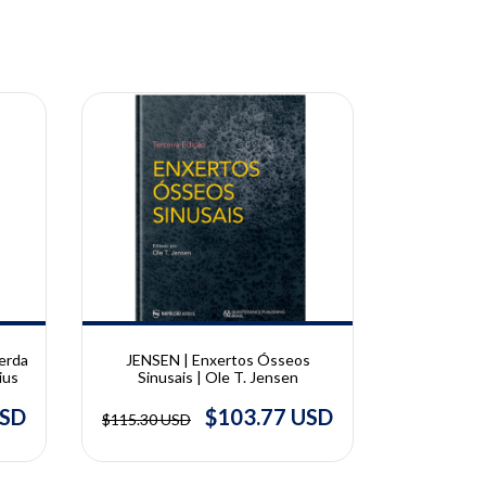
10% OFF
10% OFF
erda
JENSEN | Enxertos Ósseos
Aumento
ius
Sinusais | Ole T. Jensen
SHIBLI,
Integra
Impla
USD
$103.77 USD
$115.30 USD
$192.45 U
Marcantoni
Ja