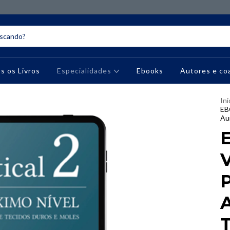
s os Livros
Especialidades
Ebooks
Autores e co
Ini
EB
Au
V
P
T