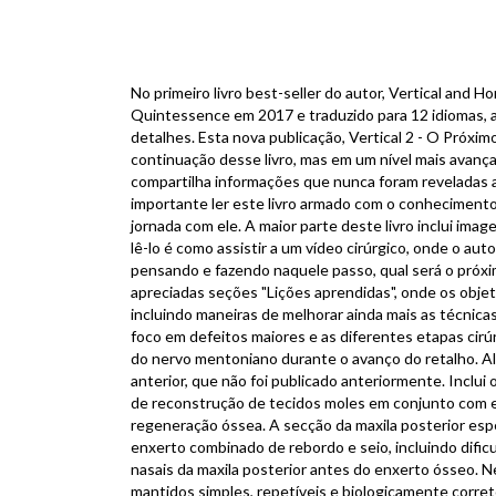
No primeiro livro best-seller do autor, Vertical and
Quintessence em 2017 e traduzido para 12 idiomas, a
detalhes. Esta nova publicação, Vertical 2 - O Próx
continuação desse livro, mas em um nível mais avança
compartilha informações que nunca foram reveladas a
importante ler este livro armado com o conhecimento 
jornada com ele. A maior parte deste livro inclui ima
lê-lo é como assistir a um vídeo cirúrgico, onde o autor
pensando e fazendo naquele passo, qual será o próxi
apreciadas seções "Lições aprendidas", onde os obje
incluindo maneiras de melhorar ainda mais as técnica
foco em defeitos maiores e as diferentes etapas cirúrg
do nervo mentoniano durante o avanço do retalho. Al
anterior, que não foi publicado anteriormente. Inclui
de reconstrução de tecidos moles em conjunto com 
regeneração óssea. A secção da maxila posterior es
enxerto combinado de rebordo e seio, incluindo dific
nasais da maxila posterior antes do enxerto ósseo. N
mantidos simples, repetíveis e biologicamente corr