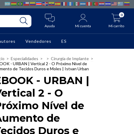
0
Ayuda
Mi cuenta
Mi carrito
autores
Vendedores
ES
cio
>
Especialidades
>
>
Cirurgia de Implante
>
OOK - URBAN | Vertical 2 - O Próximo Nível de
mento de Tecidos Duros e Moles | Istvan Urban
EBOOK - URBAN |
ertical 2 - O
róximo Nível de
Aumento de
ecidos Duros e