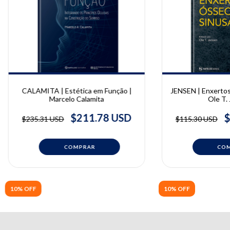
CALAMITA | Estética em Função |
JENSEN | Enxertos
Marcelo Calamita
Ole T.
$211.78 USD
$
$235.31 USD
$115.30 USD
10% OFF
10% OFF