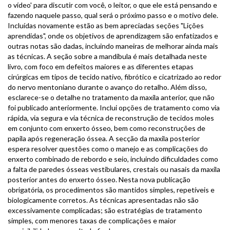
o vídeo' para discutir com você, o leitor, o que ele está pensando e
fazendo naquele passo, qual será o próximo passo e o motivo dele.
Incluídas novamente estão as bem apreciadas seções "Lições
aprendidas", onde os objetivos de aprendizagem são enfatizados e
outras notas são dadas, incluindo maneiras de melhorar ainda mais
as técnicas. A seção sobre a mandíbula é mais detalhada neste
livro, com foco em defeitos maiores e as diferentes etapas
cirúrgicas em tipos de tecido nativo, fibrótico e cicatrizado ao redor
do nervo mentoniano durante o avanço do retalho. Além disso,
esclarece-se o detalhe no tratamento da maxila anterior, que não
foi publicado anteriormente. Inclui opções de tratamento como via
rápida, via segura e via técnica de reconstrução de tecidos moles
em conjunto com enxerto ósseo, bem como reconstruções de
papila após regeneração óssea. A secção da maxila posterior
espera resolver questões como o manejo e as complicações do
enxerto combinado de rebordo e seio, incluindo dificuldades como
a falta de paredes ósseas vestibulares, crestais ou nasais da maxila
posterior antes do enxerto ósseo. Nesta nova publicação
obrigatória, os procedimentos são mantidos simples, repetíveis e
biologicamente corretos. As técnicas apresentadas não são
excessivamente complicadas; são estratégias de tratamento
simples, com menores taxas de complicações e maior