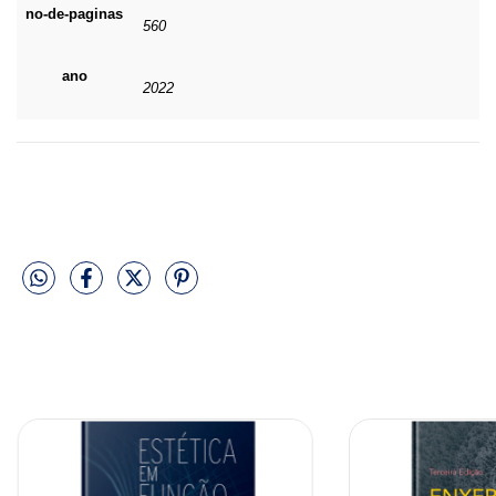
no-de-paginas
560
ano
2022