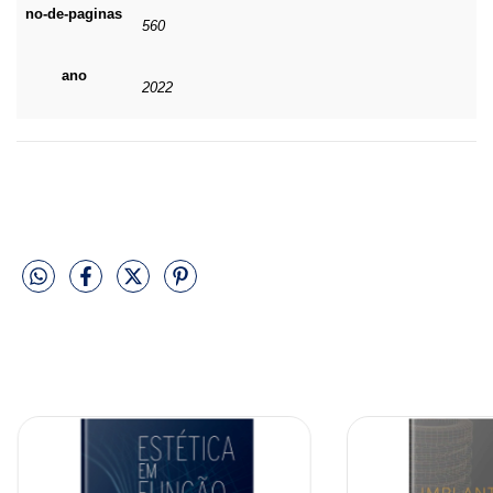
no-de-paginas
560
ano
2022