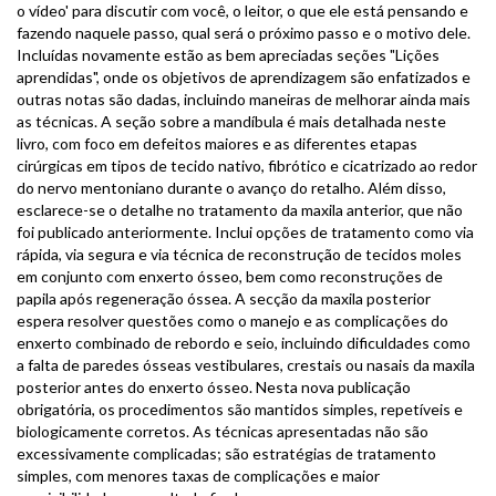
o vídeo' para discutir com você, o leitor, o que ele está pensando e
fazendo naquele passo, qual será o próximo passo e o motivo dele.
Incluídas novamente estão as bem apreciadas seções "Lições
aprendidas", onde os objetivos de aprendizagem são enfatizados e
outras notas são dadas, incluindo maneiras de melhorar ainda mais
as técnicas. A seção sobre a mandíbula é mais detalhada neste
livro, com foco em defeitos maiores e as diferentes etapas
cirúrgicas em tipos de tecido nativo, fibrótico e cicatrizado ao redor
do nervo mentoniano durante o avanço do retalho. Além disso,
esclarece-se o detalhe no tratamento da maxila anterior, que não
foi publicado anteriormente. Inclui opções de tratamento como via
rápida, via segura e via técnica de reconstrução de tecidos moles
em conjunto com enxerto ósseo, bem como reconstruções de
papila após regeneração óssea. A secção da maxila posterior
espera resolver questões como o manejo e as complicações do
enxerto combinado de rebordo e seio, incluindo dificuldades como
a falta de paredes ósseas vestibulares, crestais ou nasais da maxila
posterior antes do enxerto ósseo. Nesta nova publicação
obrigatória, os procedimentos são mantidos simples, repetíveis e
biologicamente corretos. As técnicas apresentadas não são
excessivamente complicadas; são estratégias de tratamento
simples, com menores taxas de complicações e maior