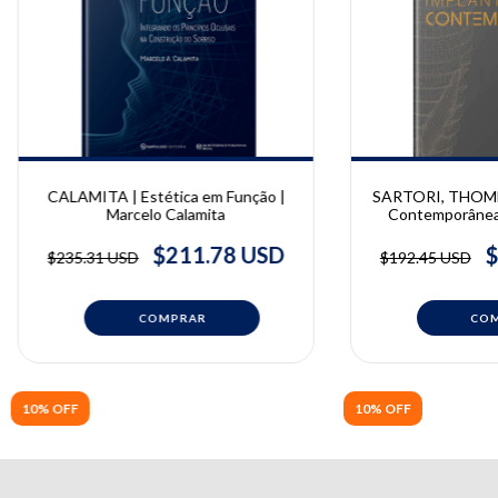
CALAMITA | Estética em Função |
SARTORI, THOMÉ 
Marcelo Calamita
Contemporânea 
Sartori, Elisa M
Geninh
$211.78 USD
$
$235.31 USD
$192.45 USD
10% OFF
10% OFF