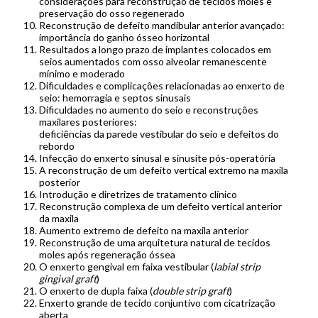
considerações para reconstrução de tecidos moles e
preservação do osso regenerado
Reconstrução de defeito mandibular anterior avançado:
importância do ganho ósseo horizontal
Resultados a longo prazo de implantes colocados em
seios aumentados com osso alveolar remanescente
mínimo e moderado
Dificuldades e complicações relacionadas ao enxerto de
seio: hemorragia e septos sinusais
Dificuldades no aumento do seio e reconstruções
maxilares posteriores:
deficiências da parede vestibular do seio e defeitos do
rebordo
Infecção do enxerto sinusal e sinusite pós-operatória
A reconstrução de um defeito vertical extremo na maxila
posterior
Introdução e diretrizes de tratamento clínico
Reconstrução complexa de um defeito vertical anterior
da maxila
Aumento extremo de defeito na maxila anterior
Reconstrução de uma arquitetura natural de tecidos
moles após regeneração óssea
O enxerto gengival em faixa vestibular (
labial strip
gingival graft
)
O enxerto de dupla faixa (
double strip graft
)
Enxerto grande de tecido conjuntivo com cicatrização
aberta