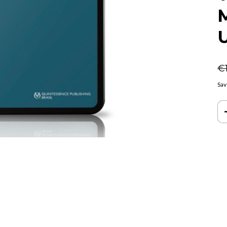
M
€1
Sav