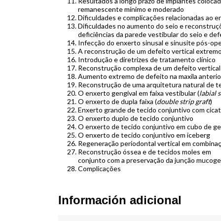
Resultados a longo prazo de implantes coloca
remanescente mínimo e moderado
Dificuldades e complicações relacionadas ao e
Dificuldades no aumento do seio e reconstruçõ
deficiências da parede vestibular do seio e de
Infecção do enxerto sinusal e sinusite pós-ope
A reconstrução de um defeito vertical extremo
Introdução e diretrizes de tratamento clínico
Reconstrução complexa de um defeito vertical 
Aumento extremo de defeito na maxila anterio
Reconstrução de uma arquitetura natural de 
O enxerto gengival em faixa vestibular (
labial 
O enxerto de dupla faixa (
double strip graft
)
Enxerto grande de tecido conjuntivo com cicat
O enxerto duplo de tecido conjuntivo
O enxerto de tecido conjuntivo em cubo de ge
O enxerto de tecido conjuntivo em iceberg
Regeneração periodontal vertical em combin
Reconstrução óssea e de tecidos moles em
conjunto com a preservação da junção mucoge
Complicações
Información adicional