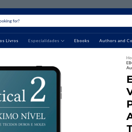
os Livros
Especialidades
Ebooks
Authors and C
Ho
EB
Au
V
P
T