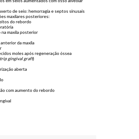
dos em seios aumentados com osso alveolar
nxerto de seio: hemorragia e septos sinusais
es maxilares posteriores:
feitos do rebordo
ratória
 na maxila posterior
anterior da maxila
r
tecidos moles após regeneração óssea
strip gingival graft
)
rização aberta
lo
ação com aumento do rebordo
ngival