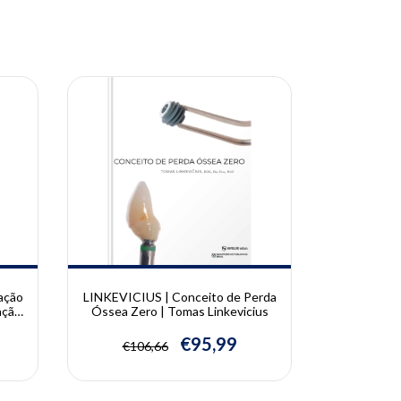
10% OFF
10% OFF
ação
LINKEVICIUS | Conceito de Perda
SAR
ação
Óssea Zero | Tomas Linkevicius
Implantod
 J.
Ivete Mattia
Sartor
€95,99
€106,66
€178