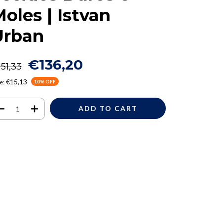
oles | Istvan
Urban
€136,20
51,33
€15,13
e:
10
% OFF