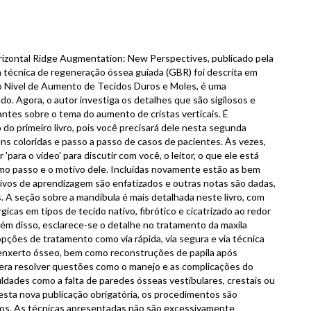
 Horizontal Ridge Augmentation: New Perspectives, publicado pela
 técnica de regeneração óssea guiada (GBR) foi descrita em
imo Nível de Aumento de Tecidos Duros e Moles, é uma
do. Agora, o autor investiga os detalhes que são sigilosos e
ntes sobre o tema do aumento de cristas verticais. É
do primeiro livro, pois você precisará dele nesta segunda
gens coloridas e passo a passo de casos de pacientes. Às vezes,
 'para o vídeo' para discutir com você, o leitor, o que ele está
mo passo e o motivo dele. Incluídas novamente estão as bem
tivos de aprendizagem são enfatizados e outras notas são dadas,
s. A seção sobre a mandíbula é mais detalhada neste livro, com
icas em tipos de tecido nativo, fibrótico e cicatrizado ao redor
ém disso, esclarece-se o detalhe no tratamento da maxila
 opções de tratamento como via rápida, via segura e via técnica
enxerto ósseo, bem como reconstruções de papila após
pera resolver questões como o manejo e as complicações do
uldades como a falta de paredes ósseas vestibulares, crestais ou
esta nova publicação obrigatória, os procedimentos são
etos. As técnicas apresentadas não são excessivamente