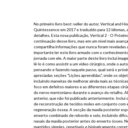
No primeiro livro best-seller do autor, Vertical and
Quintessence em 2017 e traduzido para 12 idiomas, a
detalhes. Esta nova publicação, Vertical 2 - O Próx
continuação desse livro, mas em um nível mais avança
compartilha informações que nunca foram reveladas a
importante ler este livro armado com o conhecimento 
jornada com ele. A maior parte deste livro inclui ima
lê-lo é como assistir a um vídeo cirúrgico, onde o autor
pensando e fazendo naquele passo, qual será o próxi
apreciadas seções "Lições aprendidas", onde os obje
incluindo maneiras de melhorar ainda mais as técnica
foco em defeitos maiores e as diferentes etapas cirúrg
do nervo mentoniano durante o avanço do retalho. Al
anterior, que não foi publicado anteriormente. Inclui
de reconstrução de tecidos moles em conjunto com 
regeneração óssea. A secção da maxila posterior es
enxerto combinado de rebordo e seio, incluindo dific
nasais da maxila posterior antes do enxerto ósseo. N
mantidos simples, repetíveis e biologicamente corr