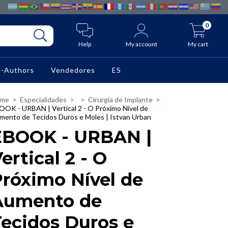
0
Help
My account
My cart
o-Authors
Vendedores
ES
me
>
Especialidades
>
>
Cirurgia de Implante
>
OOK - URBAN | Vertical 2 - O Próximo Nível de
mento de Tecidos Duros e Moles | Istvan Urban
EBOOK - URBAN |
ertical 2 - O
róximo Nível de
Aumento de
ecidos Duros e