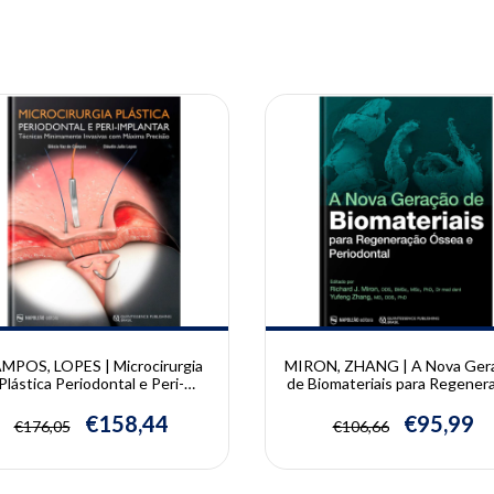
10% OFF
MPOS, LOPES | Microcirurgia
MIRON, ZHANG | A Nova Ger
Plástica Periodontal e Peri-
de Biomateriais para Regener
plantar | Cláudio Julio Lopes,
Óssea e Periodontal | Richard
Glécio Vaz de Campos
Miron e Yufeng Zhang
€158,44
€95,99
€176,05
€106,66