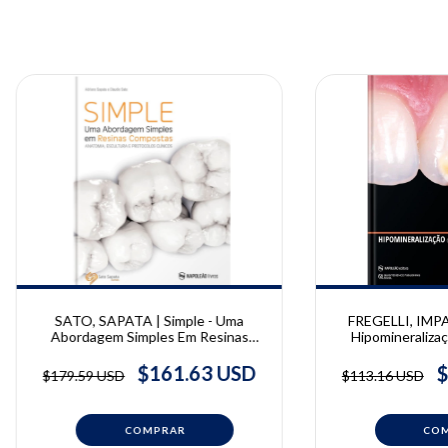
SATO, SAPATA | Simple - Uma
FREGELLI, IMP
Abordagem Simples Em Resinas
Hipomineralizaç
Compostas | Adriano Sapata, Claudio
Incisivos | Fregel
Sato
Pettorossi Impara
$161.63 USD
$
$179.59 USD
$113.16 USD
Pi