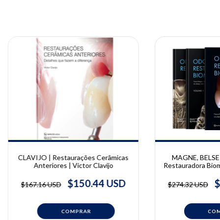
CLAVIJO | Restaurações Cerâmicas
MAGNE, BELSER
Anteriores | Victor Clavijo
Restauradora Biomi
| Pascal Magn
$150.44 USD
$
$167.16 USD
$274.32 USD