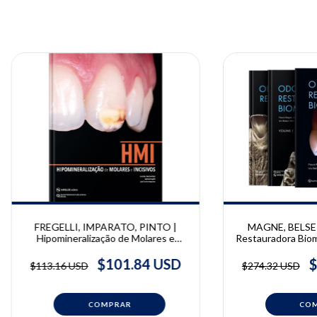
FREGELLI, IMPARATO, PINTO |
MAGNE, BELSER
Hipomineralização de Molares e
Restauradora Biomi
Incisivos | Fregelli C., José Carlos
| Pascal Magn
Pettorossi Imparato, Lourdes Santos
$101.84 USD
$
$113.16 USD
$274.32 USD
Pinto