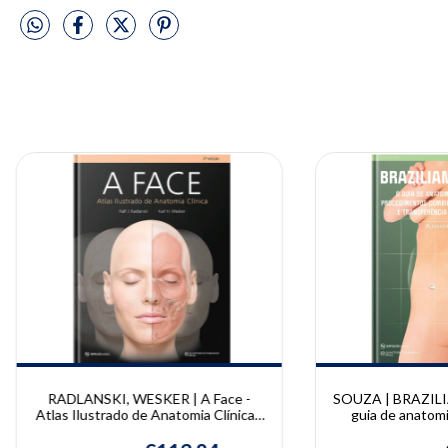
RADLANSKI, WESKER | A Face -
SOUZA | BRAZILI
Atlas Ilustrado de Anatomia Clínica |
guia de anatomia
Ralf J. Radlanski e Karl H. Wesker
procedimentos
lipoaspiração e 