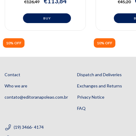
€113,84
€126,49
€45,20
tecido adiposo 
10% OFF
10% OFF
Contact
Dispatch and Deliveries
Who we are
Exchanges and Returns
contato@editoranapoleao.com.br
Privacy Notice
FAQ
(19) 3466- 4174