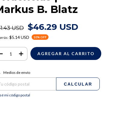
arkus B. Blatz
$46.29 USD
51.43 USD
$5.14 USD
rrás:
10
% OFF
regas para el CP:
CAMBIAR CP
Medios de envío
CALCULAR
sé mi código postal