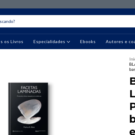
s os Livros
Especialidades
Ebooks
Autores e co
Ini
BL
ba
P
e