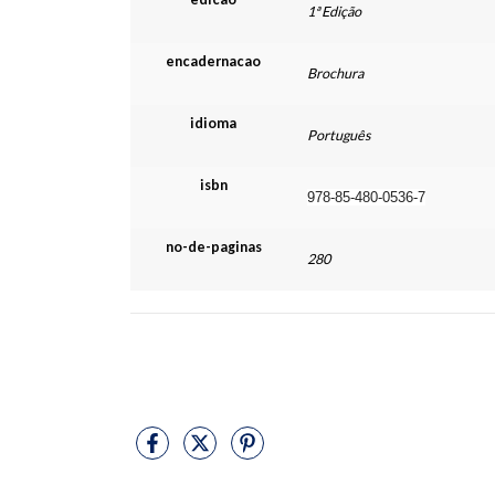
1ª Edição
encadernacao
Brochura
idioma
Português
isbn
978-85-480-0536-7
no-de-paginas
280