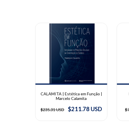
10% OFF
10% OFF
urações
CALAMITA | Estética em Função |
 | Victor
Marcelo Calamita
.44 USD
$211.78 USD
$235.31 USD
$