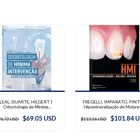
10% OFF
LEAL, DUARTE, HILGERT |
FREGELLI, IMPARATO, PINT
Odontologia de Mínima
Hipomineralização de Molare
Intervenção | Danilo Duarte,
Incisivos | Fregelli C., José Ca
Leandro Hilgert, Soraya Leal
Pettorossi Imparato, Lourd
$69.05 USD
$101.84 
76.72 USD
$113.16 USD
Santos Pinto