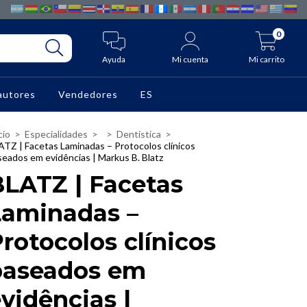
0
Ayuda
Mi cuenta
Mi carrito
autores
Vendedores
ES
cio
>
Especialidades
>
>
Dentística
>
ATZ | Facetas Laminadas – Protocolos clínicos
seados em evidências | Markus B. Blatz
BLATZ | Facetas
Laminadas –
rotocolos clínicos
baseados em
vidências |