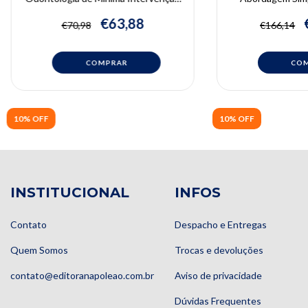
| Danilo Duarte, Leandro Hilgert,
Compostas | Adria
Soraya Leal
Sa
€63,88
€70,98
€166,14
10% OFF
10% OFF
INSTITUCIONAL
INFOS
Contato
Despacho e Entregas
Quem Somos
Trocas e devoluções
contato@editoranapoleao.com.br
Aviso de privacidade
Dúvidas Frequentes