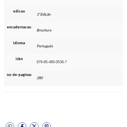
edicao
1ª Edição
encadernacao
Brochura
idioma
Português
isbn
978-85-480-0536-7
no-de-paginas
280