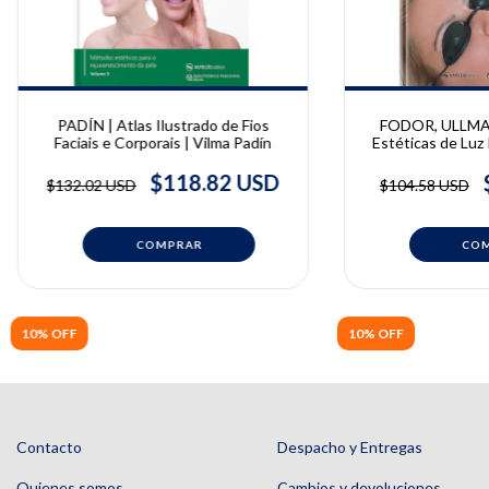
PADÍN | Atlas Ilustrado de Fios
FODOR, ULLMAN
Faciais e Corporais | Vilma Padín
Estéticas de Luz 
Lucian Fodor e
$118.82 USD
$132.02 USD
$104.58 USD
10% OFF
10% OFF
Contacto
Despacho y Entregas
Quienes somos
Cambios y devoluciones