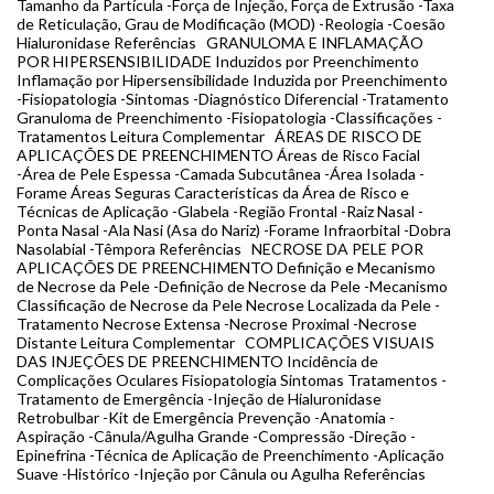
Tamanho da Partícula -Força de Injeção, Força de Extrusão -Taxa
de Reticulação, Grau de Modificação (MOD) -Reologia -Coesão
Hialuronidase Referências GRANULOMA E INFLAMAÇÃO
POR HIPERSENSIBILIDADE Induzidos por Preenchimento
Inflamação por Hipersensibilidade Induzida por Preenchimento
-Fisiopatologia -Sintomas -Diagnóstico Diferencial -Tratamento
Granuloma de Preenchimento -Fisiopatologia -Classificações -
Tratamentos Leitura Complementar ÁREAS DE RISCO DE
APLICAÇÕES DE PREENCHIMENTO Áreas de Risco Facial
-Área de Pele Espessa -Camada Subcutânea -Área Isolada -
Forame Áreas Seguras Características da Área de Risco e
Técnicas de Aplicação -Glabela -Região Frontal -Raiz Nasal -
Ponta Nasal -Ala Nasi (Asa do Nariz) -Forame Infraorbital -Dobra
Nasolabial -Têmpora Referências NECROSE DA PELE POR
APLICAÇÕES DE PREENCHIMENTO Definição e Mecanismo
de Necrose da Pele -Definição de Necrose da Pele -Mecanismo
Classificação de Necrose da Pele Necrose Localizada da Pele -
Tratamento Necrose Extensa -Necrose Proximal -Necrose
Distante Leitura Complementar COMPLICAÇÕES VISUAIS
DAS INJEÇÕES DE PREENCHIMENTO Incidência de
Complicações Oculares Fisiopatologia Sintomas Tratamentos -
Tratamento de Emergência -Injeção de Hialuronidase
Retrobulbar -Kit de Emergência Prevenção -Anatomia -
Aspiração -Cânula/Agulha Grande -Compressão -Direção -
Epinefrina -Técnica de Aplicação de Preenchimento -Aplicação
Suave -Histórico -Injeção por Cânula ou Agulha Referências