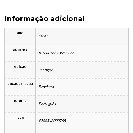
Informação adicional
ano
2020
autores
Ik Soo Koh e Won Lee
edicao
1ª Edição
encadernacao
Brochura
idioma
Português
isbn
9788548000768