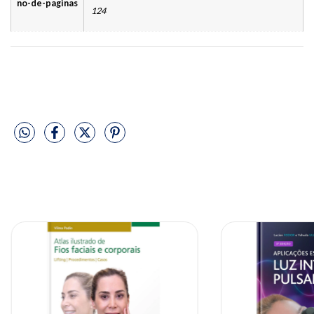
no-de-paginas
124