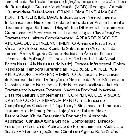
Tamanho da Partícula -Força de Injeção, Força de Extrusão -Taxa
de Reticulação, Grau de Modificação (MOD) -Reologia -Coesão
Hialuronidase Referências GRANULOMA E INFLAMAÇÃO
POR HIPERSENSIBILIDADE Induzidos por Preenchimento
Inflamação por Hipersensibilidade Induzida por Preenchimento
-Fisiopatologia -Sintomas -Diagnóstico Diferencial -Tratamento
Granuloma de Preenchimento -Fisiopatologia -Classificações -
Tratamentos Leitura Complementar ÁREAS DE RISCO DE
APLICAÇÕES DE PREENCHIMENTO Áreas de Risco Facial
-Área de Pele Espessa -Camada Subcutânea -Área Isolada -
Forame Áreas Seguras Características da Área de Risco e
Técnicas de Aplicação -Glabela -Região Frontal -Raiz Nasal -
Ponta Nasal -Ala Nasi (Asa do Nariz) -Forame Infraorbital -Dobra
Nasolabial -Têmpora Referências NECROSE DA PELE POR
APLICAÇÕES DE PREENCHIMENTO Definição e Mecanismo
de Necrose da Pele -Definição de Necrose da Pele -Mecanismo
Classificação de Necrose da Pele Necrose Localizada da Pele -
Tratamento Necrose Extensa -Necrose Proximal -Necrose
Distante Leitura Complementar COMPLICAÇÕES VISUAIS
DAS INJEÇÕES DE PREENCHIMENTO Incidência de
Complicações Oculares Fisiopatologia Sintomas Tratamentos -
Tratamento de Emergência -Injeção de Hialuronidase
Retrobulbar -Kit de Emergência Prevenção -Anatomia -
Aspiração -Cânula/Agulha Grande -Compressão -Direção -
Epinefrina -Técnica de Aplicação de Preenchimento -Aplicação
Suave -Histórico -Injeção por Cânula ou Agulha Referências