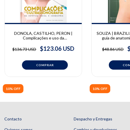
DONOLA, CASTILHO, PERON |
SOUZA | BRAZILI
Complicações e uso da
guia de anatomia
Ultrassonografia na Estética Facial e
procedimentos
Cosmiatria | Danilo Peron, Gisele
lipoaspiração e 
$123.06 USD
$136.73 USD
$48.86 USD
Donola, Vivian Castilho
tecido adiposo 
10% OFF
10% OFF
Contacto
Despacho y Entregas
Quienes somos
Cambios y devoluciones