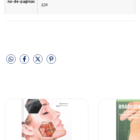
no-de-paginas
124