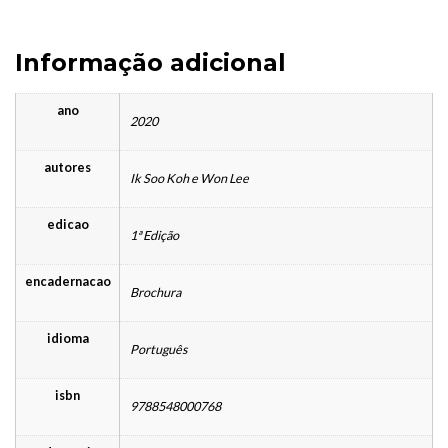
Informação adicional
ano
2020
autores
Ik Soo Koh e Won Lee
edicao
1ª Edição
encadernacao
Brochura
idioma
Português
isbn
9788548000768