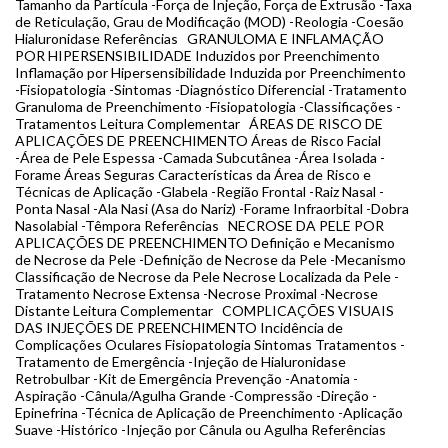
Tamanho da Partícula -Força de Injeção, Força de Extrusão -Taxa
de Reticulação, Grau de Modificação (MOD) -Reologia -Coesão
Hialuronidase Referências GRANULOMA E INFLAMAÇÃO
POR HIPERSENSIBILIDADE Induzidos por Preenchimento
Inflamação por Hipersensibilidade Induzida por Preenchimento
-Fisiopatologia -Sintomas -Diagnóstico Diferencial -Tratamento
Granuloma de Preenchimento -Fisiopatologia -Classificações -
Tratamentos Leitura Complementar ÁREAS DE RISCO DE
APLICAÇÕES DE PREENCHIMENTO Áreas de Risco Facial
-Área de Pele Espessa -Camada Subcutânea -Área Isolada -
Forame Áreas Seguras Características da Área de Risco e
Técnicas de Aplicação -Glabela -Região Frontal -Raiz Nasal -
Ponta Nasal -Ala Nasi (Asa do Nariz) -Forame Infraorbital -Dobra
Nasolabial -Têmpora Referências NECROSE DA PELE POR
APLICAÇÕES DE PREENCHIMENTO Definição e Mecanismo
de Necrose da Pele -Definição de Necrose da Pele -Mecanismo
Classificação de Necrose da Pele Necrose Localizada da Pele -
Tratamento Necrose Extensa -Necrose Proximal -Necrose
Distante Leitura Complementar COMPLICAÇÕES VISUAIS
DAS INJEÇÕES DE PREENCHIMENTO Incidência de
Complicações Oculares Fisiopatologia Sintomas Tratamentos -
Tratamento de Emergência -Injeção de Hialuronidase
Retrobulbar -Kit de Emergência Prevenção -Anatomia -
Aspiração -Cânula/Agulha Grande -Compressão -Direção -
Epinefrina -Técnica de Aplicação de Preenchimento -Aplicação
Suave -Histórico -Injeção por Cânula ou Agulha Referências