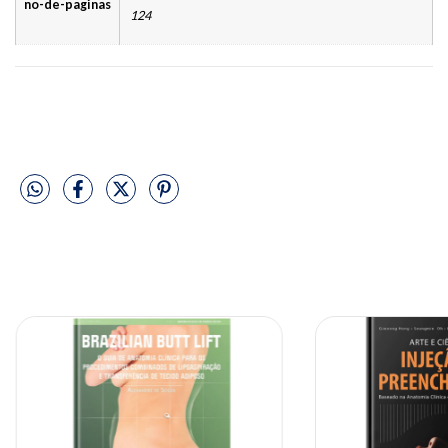
no-de-paginas
124