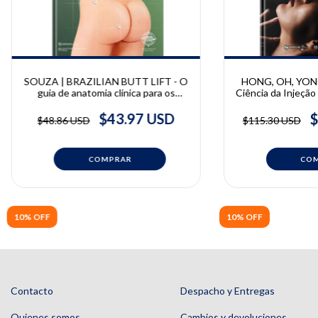
SOUZA | BRAZILIAN BUTT LIFT - O
HONG, OH, YONG
guia de anatomia clínica para os
Ciência da Injeçã
procedimentos combinados de
| Giwoong Hong
lipoaspiração e transferência de
Bongcheol Kim
$43.97 USD
$
$48.86 USD
$115.30 USD
tecido adiposo | Alex de Souza
10% OFF
10% OFF
Contacto
Despacho y Entregas
Quienes somos
Cambios y devoluciones