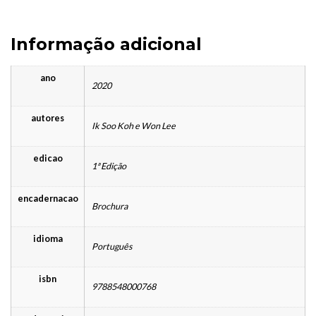
Informação adicional
ano
2020
autores
Ik Soo Koh e Won Lee
edicao
1ª Edição
encadernacao
Brochura
idioma
Português
isbn
9788548000768