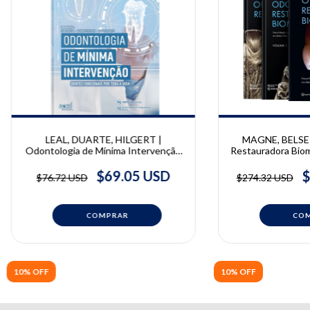
LEAL, DUARTE, HILGERT |
MAGNE, BELSER
Odontologia de Mínima Intervenção
Restauradora Biomi
| Danilo Duarte, Leandro Hilgert,
| Pascal Magn
Soraya Leal
$69.05 USD
$
$76.72 USD
$274.32 USD
10% OFF
10% OFF