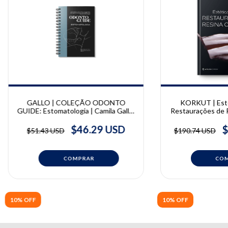
GALLO | COLEÇÃO ODONTO
KORKUT | Estét
GUIDE: Estomatologia | Camila Gallo,
Restaurações de 
Andréa Witzel, Celso Lemos Júnior,
Bora 
Fábio Alves, Norberto Sugaya
$46.29 USD
$
$51.43 USD
$190.74 USD
10% OFF
10% OFF