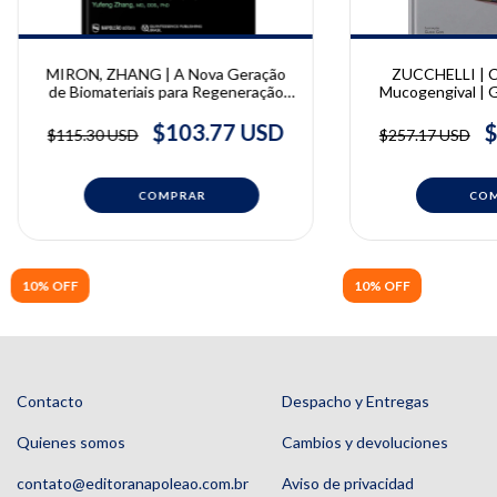
MIRON, ZHANG | A Nova Geração
ZUCCHELLI | Ci
de Biomateriais para Regeneração
Mucogengival | G
Óssea e Periodontal | Richard J.
Miron e Yufeng Zhang
$103.77 USD
$
$115.30 USD
$257.17 USD
10% OFF
10% OFF
Contacto
Despacho y Entregas
Quienes somos
Cambios y devoluciones
contato@editoranapoleao.com.br
Aviso de privacidad