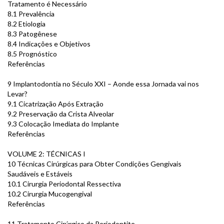
Tratamento é Necessário
8.1 Prevalência
8.2 Etiologia
8.3 Patogênese
8.4 Indicações e Objetivos
8.5 Prognóstico
Referências
9 Implantodontia no Século XXI – Aonde essa Jornada vai nos
Levar?
9.1 Cicatrização Após Extração
9.2 Preservação da Crista Alveolar
9.3 Colocação Imediata do Implante
Referências
VOLUME 2: TÉCNICAS I
10 Técnicas Cirúrgicas para Obter Condições Gengivais
Saudáveis e Estáveis
10.1 Cirurgia Periodontal Ressectiva
10.2 Cirurgia Mucogengival
Referências
11 Tratamento Cirúrgico da Periodontite