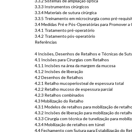
3.3.2 Sistemas de ampliação óptica
3.3.3 Instrumentos cirúrgicos
3.3.4 Materiais de sutura cirúrgica
3.3.5 Treinamento em microcirurgia como pré-requisito
3.4 Medidas Pré e Pós-Operatórias para Promover a 
3.4.1 Tratamento pré-operatório
3.4.2 Tratamento pós-operatório
Referências
4 Incisões, Desenhos de Retalhos e Técnicas de Sut
4.1 Incisões para Cirurgias com Retalhos
4.1.1 Incisões na área da margem da mucosa
4.1.2 Incisões de liberação
4.2 Desenhos de Retalhos
4.2.1 Retalho mucoperiosteal de espessura total
4.2.2 Retalho mucoso de espessura parcial
4.2.3 Retalhos combinados
4.3 Mobilização do Retalho
4.3.1 Modelos de retalhos para mobilização de retalh
4.3.2 Incisões de liberação para mobilização do retalh
4.3.3 Cirurgia com técnica de tunelização para mobili
4.3.4 Mobilização de retalhos em túnel
4.4 Fechamento com Sutura para Estabilização do Re