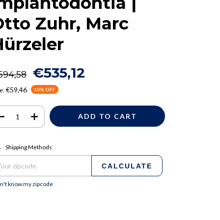
mplantodontia |
tto Zuhr, Marc
ürzeler
€535,12
594,58
€59,46
e:
10
% OFF
pping for zipcode:
CHANGE ZIPCODE
Shipping Methods
CALCULATE
on't know my zipcode