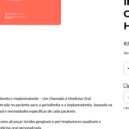
I
O
H
€
Sav
Shi
odontia e Implantodontia – Um Chamado à Medicina Oral
rada no paciente para a periodontia e a implantodontia, baseada na
I d
dual e necessidades específicas de cada paciente.
mo alcançar tecidos gengivais e peri-implantares saudáveis e
medicina oral personalizada.