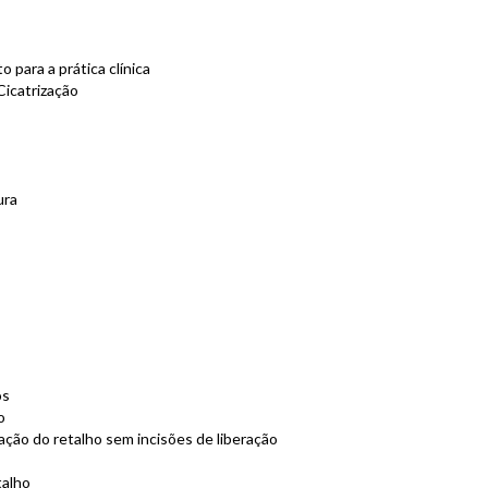
 para a prática clínica
Cicatrização
ura
os
o
zação do retalho sem incisões de liberação
talho