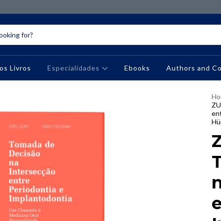
os Livros
Especialidades
Ebooks
Authors and C
Ho
ZU
en
Hü
n
e