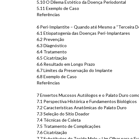
5.10 O Dilema Estético da Doença Periodontal
5.11 Exemplo de Caso
Referências
6 Peri-Implantite – Quando até Mesmo a “Terceira De
6.1 Etiopatogenia das Doenças Peri-Implantares
6.2 Prevenção
6.3 Diagnóstico
6.4 Tratamento
6.5 Cicatrização
6.6 Resultado em Longo Prazo
6.7 Limites da Preservação do Implante
6.8 Exemplo de Caso
Referências
7 Enxertos Mucosos Autólogos e o Palato Duro como
7.1 Perspectiva Histórica e Fundamentos Biológicos
7.2 Características Anatômicas do Palato Duro
7.3 Seleção do Sítio Doador
7.4 Técnicas de Coleta
7.5 Tratamento de Complicações
7.6 Cicatrização
7.7 Substitutos de Tecido Mole – Um Olhar para o Fu