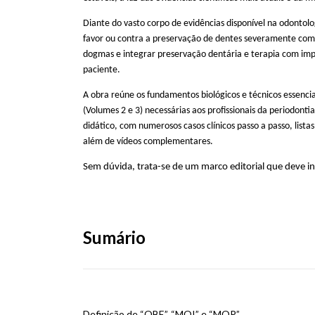
Diante do vasto corpo de evidências disponível na odontol
favor ou contra a preservação de dentes severamente comp
dogmas e integrar preservação dentária e terapia com imp
paciente.
A obra reúne os fundamentos biológicos e técnicos essencia
(Volumes 2 e 3) necessárias aos profissionais da periodont
didático, com numerosos casos clínicos passo a passo, listas
além de vídeos complementares.
Sem dúvida, trata-se de um marco editorial que deve int
Sumário
Definição de “OBE”, “MOI” e “MOP”