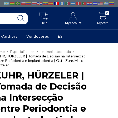
0
Help
My account
My cart
o-Authors
Vendedores
ES
me
>
Especialidades
>
>
Implantodontia
>
HR, HÜRZELER | Tomada de Decisão na Intersecção
tre Periodontia e Implantodontia | Otto Zuhr, Marc
rzeler
ZUHR, HÜRZELER |
Tomada de Decisão
a Intersecção
ntre Periodontia e