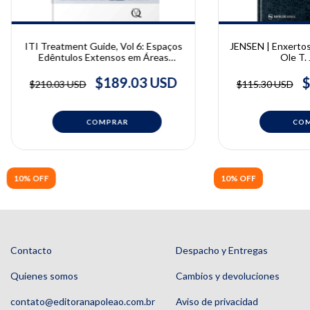
ITI Treatment Guide, Vol 6: Espaços
JENSEN | Enxertos
Edêntulos Extensos em Áreas
Ole T.
Estéticas
$189.03 USD
$
$210.03 USD
$115.30 USD
10% OFF
10% OFF
Contacto
Despacho y Entregas
Quienes somos
Cambios y devoluciones
contato@editoranapoleao.com.br
Aviso de privacidad