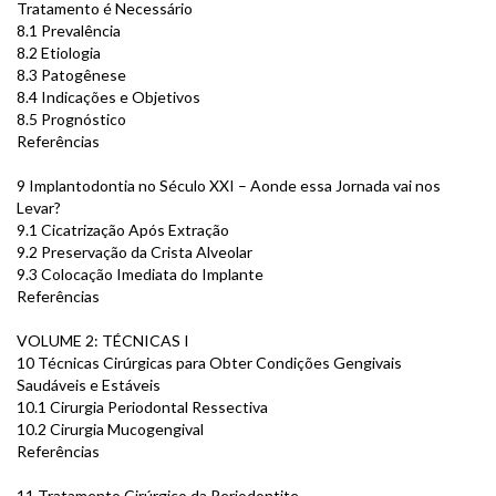
Tratamento é Necessário
8.1 Prevalência
8.2 Etiologia
8.3 Patogênese
8.4 Indicações e Objetivos
8.5 Prognóstico
Referências
9 Implantodontia no Século XXI – Aonde essa Jornada vai nos
Levar?
9.1 Cicatrização Após Extração
9.2 Preservação da Crista Alveolar
9.3 Colocação Imediata do Implante
Referências
VOLUME 2: TÉCNICAS I
10 Técnicas Cirúrgicas para Obter Condições Gengivais
Saudáveis e Estáveis
10.1 Cirurgia Periodontal Ressectiva
10.2 Cirurgia Mucogengival
Referências
11 Tratamento Cirúrgico da Periodontite