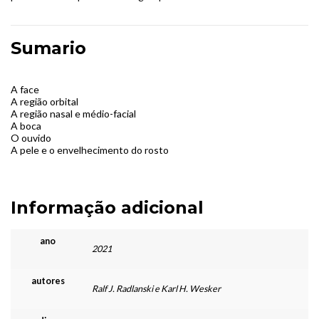
Sumario
A face
A região orbital
A região nasal e médio-facial
A boca
O ouvido
A pele e o envelhecimento do rosto
Informação adicional
ano
2021
autores
Ralf J. Radlanski e Karl H. Wesker