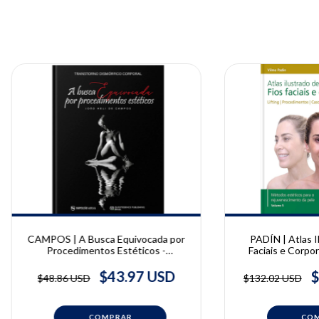
CAMPOS | A Busca Equivocada por
PADÍN | Atlas I
Procedimentos Estéticos -
Faciais e Corpor
Transtorno Dismórfico Corporal |
João Heli de Campos
$43.97 USD
$
$48.86 USD
$132.02 USD