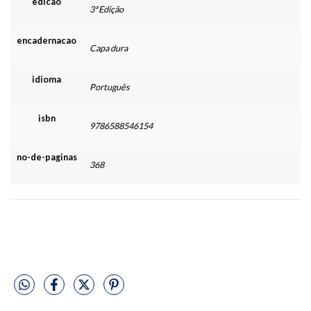
edicao
3ª Edição
encadernacao
Capa dura
idioma
Português
isbn
9786588546154
no-de-paginas
368