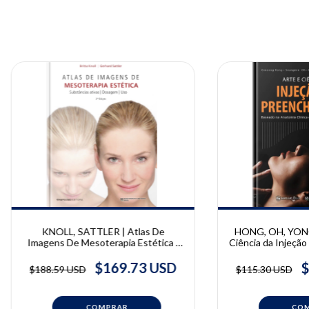
KNOLL, SATTLER | Atlas De
HONG, OH, YONG
Imagens De Mesoterapia Estética |
Ciência da Injeçã
Britta Knoll e Gerhard Sattler
| Giwoong Hong
Bongcheol Kim
$169.73 USD
$
$188.59 USD
$115.30 USD