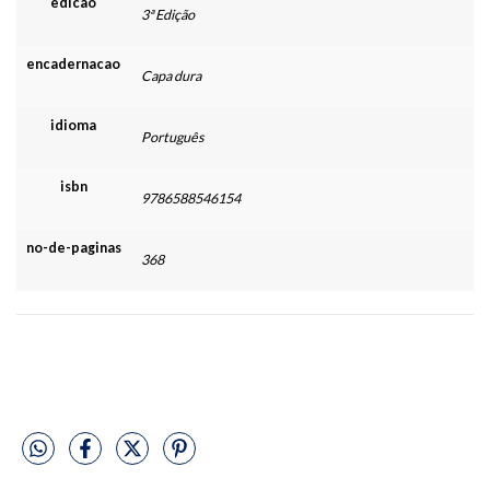
edicao
3ª Edição
encadernacao
Capa dura
idioma
Português
isbn
9786588546154
no-de-paginas
368