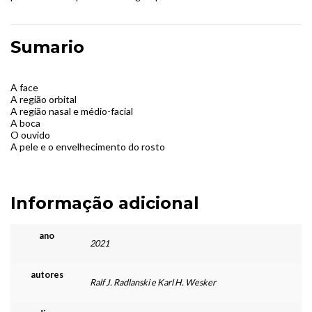
Sumario
A face
A região orbital
A região nasal e médio-facial
A boca
O ouvido
A pele e o envelhecimento do rosto
Informação adicional
ano
2021
autores
Ralf J. Radlanski e Karl H. Wesker